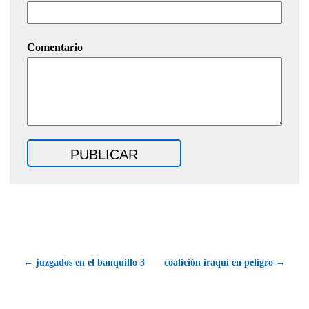
Comentario
← juzgados en el banquillo 3
coalición iraquí en peligro →