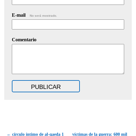
E-mail
No será mostrado.
Comentario
← círculo íntimo de al-qaeda 1
víctimas de la guerra: 600 mil