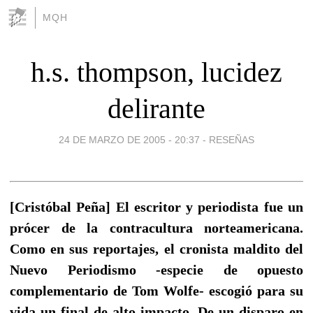
MQH
h.s. thompson, lucidez
delirante
24 DE MARZO DE 2005 - 20:37
-
RESEÑAS
[Cristóbal Peña] El escritor y periodista fue un
prócer de la contracultura norteamericana.
Como en sus reportajes, el cronista maldito del
Nuevo Periodismo -especie de opuesto
complementario de Tom Wolfe- escogió para su
vida un final de alto impacto. De un disparo en