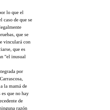
por lo que el
el caso de que se
 legalmente
pruebas, que se
se vinculará con
iarse, que es
an "el inusual
ntegrada por
 Carrascosa,
a a la mamá de
s es que no hay
tecedente de
 ninguna razón