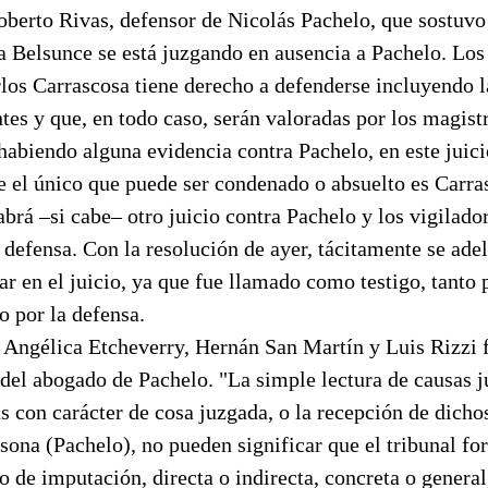
berto Rivas, defensor de Nicolás Pachelo, que sostuvo 
a Belsunce se está juzgando en ausencia a Pachelo. Los
los Carrascosa tiene derecho a defenderse incluyendo l
tes y que, en todo caso, serán valoradas por los magistr
 habiendo alguna evidencia contra Pachelo, en este juici
e el único que puede ser condenado o absuelto es Carra
rá –si cabe– otro juicio contra Pachelo y los vigilador
 defensa. Con la resolución de ayer, tácitamente se ade
ar en el juicio, ya que fue llamado como testigo, tanto p
 por la defensa.
 Angélica Etcheverry, Hernán San Martín y Luis Rizzi f
 del abogado de Pachelo. "La simple lectura de causas j
s con carácter de cosa juzgada, o la recepción de dichos
rsona (Pachelo), no pueden significar que el tribunal fo
o de imputación, directa o indirecta, concreta o general