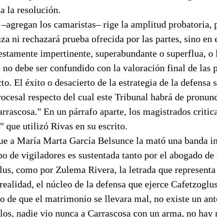
a la resolución.
l –agregan los camaristas– rige la amplitud probatoria, 
za ni rechazará prueba ofrecida por las partes, sino en 
estamente impertinente, superabundante o superflua, o
 no debe ser confundido con la valoración final de las 
cto. El éxito o desacierto de la estrategia de la defensa 
rocesal respecto del cual este Tribunal habrá de pronunc
rrascosa." En un párrafo aparte, los magistrados critic
 que utilizó Rivas en su escrito.
que a María Marta García Belsunce la mató una banda i
o de vigiladores es sustentada tanto por el abogado de
lus, como por Zulema Rivera, la letrada que represent
ealidad, el núcleo de la defensa que ejerce Cafetzoglu
o de que el matrimonio se llevara mal, no existe un an
llos, nadie vio nunca a Carrascosa con un arma, no hay