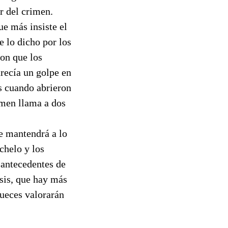
ar del crimen.
ue más insiste el
de lo dicho por los
ron que los
arecía un golpe en
s cuando abrieron
imen llama a dos
se mantendrá a lo
chelo y los
 antecedentes de
esis, que hay más
jueces valorarán