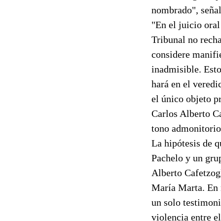
nombrado", señal
"En el juicio ora
Tribunal no recha
considere manifi
inadmisible. Esto
hará en el veredi
el único objeto p
Carlos Alberto Ca
tono admonitorio"
La hipótesis de 
Pachelo y un grup
Alberto Cafetzog
María Marta. En r
un solo testimoni
violencia entre e