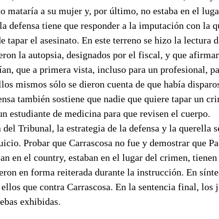
do mataría a su mujer y, por último, no estaba en el lug
a defensa tiene que responder a la imputación con la q
de tapar el asesinato. En este terreno se hizo la lectura 
ron la autopsia, designados por el fiscal, y que afirma
ían, que a primera vista, incluso para un profesional, p
llos mismos sólo se dieron cuenta de que había disparo
ensa también sostiene que nadie que quiere tapar un cr
n estudiante de medicina para que revisen el cuerpo.
 del Tribunal, la estrategia de la defensa y la querella 
juicio. Probar que Carrascosa no fue y demostrar que Pa
an en el country, estaban en el lugar del crimen, tienen
eron en forma reiterada durante la instrucción. En sínt
ellos que contra Carrascosa. En la sentencia final, los 
uebas exhibidas.