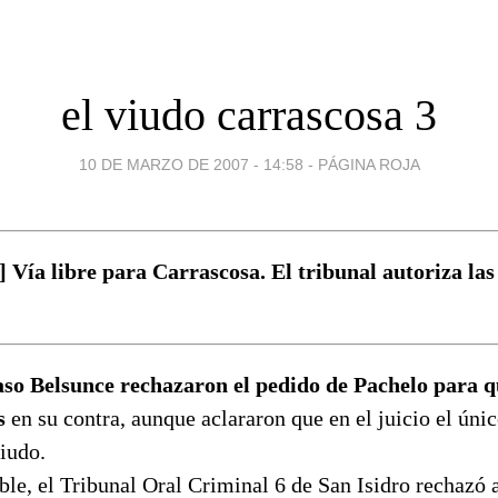
el viudo carrascosa 3
10 DE MARZO DE 2007 - 14:58
-
PÁGINA ROJA
Vía libre para Carrascosa. El tribunal autoriza la
aso Belsunce rechazaron el pedido de Pachelo para q
s
en su contra, aunque aclararon que en el juicio el ún
viudo.
le, el Tribunal Oral Criminal 6 de San Isidro rechazó a