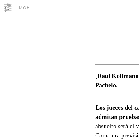
MQH
[Raúl Kollmann] 
Pachelo.
Los jueces del c
admitan prueba
absuelto será el 
Como era previsib