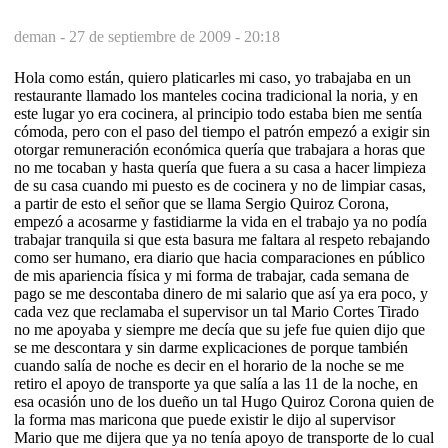
deman -
27 de septiembre de 2009 - 20:18
Hola como están, quiero platicarles mi caso, yo trabajaba en un
restaurante llamado los manteles cocina tradicional la noria, y en
este lugar yo era cocinera, al principio todo estaba bien me sentía
cómoda, pero con el paso del tiempo el patrón empezó a exigir sin
otorgar remuneración económica quería que trabajara a horas que
no me tocaban y hasta quería que fuera a su casa a hacer limpieza
de su casa cuando mi puesto es de cocinera y no de limpiar casas,
a partir de esto el señor que se llama Sergio Quiroz Corona,
empezó a acosarme y fastidiarme la vida en el trabajo ya no podía
trabajar tranquila si que esta basura me faltara al respeto rebajando
como ser humano, era diario que hacia comparaciones en público
de mis apariencia física y mi forma de trabajar, cada semana de
pago se me descontaba dinero de mi salario que así ya era poco, y
cada vez que reclamaba el supervisor un tal Mario Cortes Tirado
no me apoyaba y siempre me decía que su jefe fue quien dijo que
se me descontara y sin darme explicaciones de porque también
cuando salía de noche es decir en el horario de la noche se me
retiro el apoyo de transporte ya que salía a las 11 de la noche, en
esa ocasión uno de los dueño un tal Hugo Quiroz Corona quien de
la forma mas maricona que puede existir le dijo al supervisor
Mario que me dijera que ya no tenía apoyo de transporte de lo cual