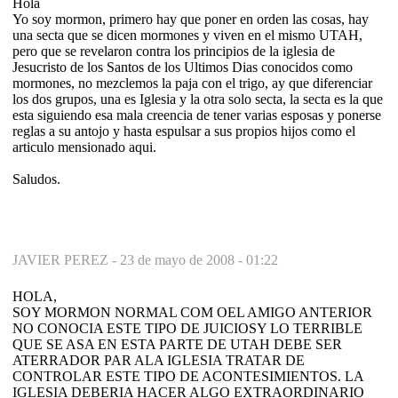
Hola
Yo soy mormon, primero hay que poner en orden las cosas, hay
una secta que se dicen mormones y viven en el mismo UTAH,
pero que se revelaron contra los principios de la iglesia de
Jesucristo de los Santos de los Ultimos Dias conocidos como
mormones, no mezclemos la paja con el trigo, ay que diferenciar
los dos grupos, una es Iglesia y la otra solo secta, la secta es la que
esta siguiendo esa mala creencia de tener varias esposas y ponerse
reglas a su antojo y hasta espulsar a sus propios hijos como el
articulo mensionado aqui.
Saludos.
JAVIER PEREZ -
23 de mayo de 2008 - 01:22
HOLA,
SOY MORMON NORMAL COM OEL AMIGO ANTERIOR
NO CONOCIA ESTE TIPO DE JUICIOSY LO TERRIBLE
QUE SE ASA EN ESTA PARTE DE UTAH DEBE SER
ATERRADOR PAR ALA IGLESIA TRATAR DE
CONTROLAR ESTE TIPO DE ACONTESIMIENTOS. LA
IGLESIA DEBERIA HACER ALGO EXTRAORDINARIO