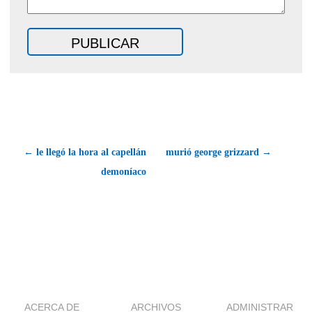
← le llegó la hora al capellán
murió george grizzard →
demoníaco
ACERCA DE
ARCHIVOS
ADMINISTRAR