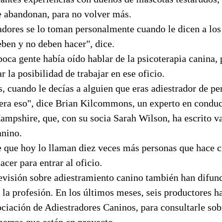
e abandonan, para no volver más.
adores se lo toman personalmente cuando le dicen a los
eben y no deben hacer", dice.
ca gente había oído hablar de la psicoterapia canina, 
r la posibilidad de trabajar en ese oficio.
, cuando le decías a alguien que eras adiestrador de per
era eso", dice Brian Kilcommons, un experto en conduc
mpshire, que, con su socia Sarah Wilson, ha escrito va
anino.
que hoy lo llaman diez veces más personas que hace c
acer para entrar al oficio.
evisión sobre adiestramiento canino también han difund
e la profesión. En los últimos meses, seis productores h
ciación de Adiestradores Caninos, para consultarle sob
perros que están en proyecto.