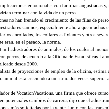
omplicaciones emocionales con familias angustiadas y, 
drían terminar con la vida de un perro.
nes no han frenado el crecimiento de las filas de pers
iestradores caninos, especialmente ahora que muchos en
arios enrollados, los collares asfixiantes y otros seve
e eran, en el pasado, la norma.
 mil adiestradores de animales, de los cuales al menos
con perros, de acuerdo a la Oficina de Estadísticas Labo
iplicado desde 2000.
lista de proyecciones de empleo de la oficina, estima q
o animal está creciendo a un ritmo dos veces superior 
dador de VocationVacations, una firma que ofrece curso
 en potenciales cambios de carrera, dijo que el adiestra
iones más solicitadas por la gente, junto con las transm