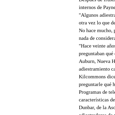
internos de Payn
"Algunos adiestr
otra vez lo que d
No hace mucho, po
nada de considera
"Hace veinte años
preguntaban qué 
Auburn, Nueva Ha
adiestramiento c
Kilcommons dice 
preguntarle qué h
Programas de tel
características d
Dunbar, de la Aso
adiestradores de 