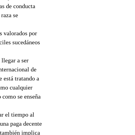
as de conducta
 raza se
ás valorados por
áciles sucedáneos
llegar a ser
nternacional de
 está tratando a
omo cualquier
ro como se enseña
r el tiempo al
 una paga decente
o también implica