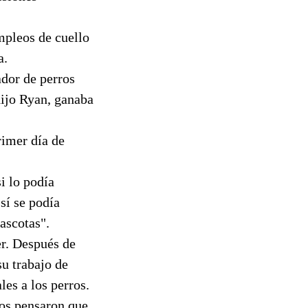
mpleos de cuello
a.
ador de perros
dijo Ryan, ganaba
rimer día de
i lo podía
sí se podía
ascotas".
er. Después de
su trabajo de
es a los perros.
dos pensaron que