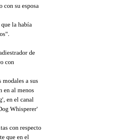
o con su esposa
 que la había
os".
adiestrador de
ro con
s modales a sus
ón en al menos
', en el canal
Dog Whisperer'
ltas con respecto
te que en el