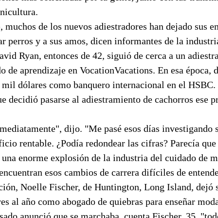
nicultura.
muchos de los nuevos adiestradores han dejado sus e
r perros y a sus amos, dicen informantes de la industri
vid Ryan, entonces de 42, siguió de cerca a un adiestr
do de aprendizaje en VocationVacations. En esa época, 
 mil dólares como banquero internacional en el HSBC.
e decidió pasarse al adiestramiento de cachorros ese p
mediatamente", dijo. "Me pasé esos días investigando s
ficio rentable. ¿Podía redondear las cifras? Parecía que 
 una enorme explosión de la industria del cuidado de m
encuentran esos cambios de carrera difíciles de entend
ción, Noelle Fischer, de Huntington, Long Island, dejó 
res al año como abogado de quiebras para enseñar modal
sado anunció que se marchaba, cuenta Fischer, 35, "to