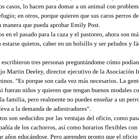
os casos, lo hacen para domar a un animal con problem
fugio; en otros, porque quieren que sus caros perros de
 manera que pueda aprobar Emily Post.
os en el pasado para la caza y el pastoreo, ahora son m
 estarse quietos, caber en un bolsillo y ser peludos y f
escribieron tres personas preguntándome cómo podían 
ijo Martin Deeley, director ejecutivo de la Asociación I
inos. "Es porque son cada vez más necesarios. La gente
si fueran niños y quieren que tengan buenos modales c
la familia, pero realmente no puedes enseñar a un per
lleva a la demanda de adiestradores".
os son seducidos por las ventajas del oficio, como pasa
pañía de los cachorros, así como horarios flexibles con
sar años educándose. Pero aprenden pronto que el ofici