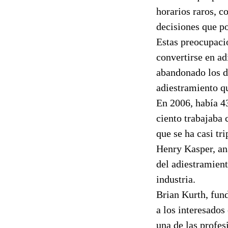
horarios raros, c
decisiones que po
Estas preocupacio
convertirse en ad
abandonado los di
adiestramiento qu
En 2006, había 43
ciento trabajaba 
que se ha casi tr
Henry Kasper, ana
del adiestramient
industria.
Brian Kurth, fun
a los interesados
una de las profes