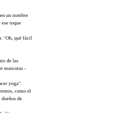
o en un nombre
e ese toque
: ‘Oh, qué fácil
to de las
de mascotas -
acer yoga".
tremos, como el
s dueños de