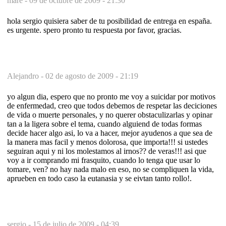
mare -
09 de octubre de 2009 - 21:30
hola sergio quisiera saber de tu posibilidad de entrega en españa.
es urgente. spero pronto tu respuesta por favor, gracias.
Alejandro -
02 de agosto de 2009 - 21:19
yo algun dia, espero que no pronto me voy a suicidar por motivos
de enfermedad, creo que todos debemos de respetar las deciciones
de vida o muerte personales, y no querer obstaculizarlas y opinar
tan a la ligera sobre el tema, cuando alguiend de todas formas
decide hacer algo asi, lo va a hacer, mejor ayudenos a que sea de
la manera mas facil y menos dolorosa, que importa!!! si ustedes
seguiran aqui y ni los molestamos al irnos?? de veras!!! asi que
voy a ir comprando mi frasquito, cuando lo tenga que usar lo
tomare, ven? no hay nada malo en eso, no se compliquen la vida,
aprueben en todo caso la eutanasia y se eivtan tanto rollo!.
sergio -
15 de julio de 2009 - 04:39