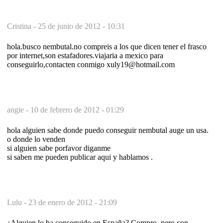
Cristina -
25 de junio de 2012 - 10:31
hola.busco nembutal.no compreis a los que dicen tener el frasco
por internet,son estafadores.viajaria a mexico para
conseguirlo,contacten conmigo xuly19@hotmail.com
angie -
10 de febrero de 2012 - 01:29
hola alguien sabe donde puedo conseguir nembutal auge un usa.
o donde lo venden
si alguien sabe porfavor diganme
si saben me pueden publicar aqui y hablamos .
Lulu -
23 de enero de 2012 - 21:09
¿Alguien lo ha conseguido en España? Compro, pero con