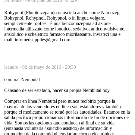
Dr Sonia -
09 de julio de 2016 - 04:29
Rohypnol (Flunitrazepam) conosciuta anche come Narcozep,
Rohypnol, Rohypnol, Rohypnol, o in lingua volgare,
semplicemente roofies - è una benzodiazepina ad azione
intermedia utilizzato come ipnotico, sedativo, anticonvulsivante,
ansiolitico e scheletrico farmaco miorilassante. inviateci una e-
mail: infomedsupplies@gmail.com
leandro -
02 de mayo de 2016 - 20:30
comprar Nembutal
Cansado de ser estafado, hacer su propia Nembutal hoy.
Comprar en línea Nembutal pero nunca recibirlo porque la
mayoría de los vendedores en línea son estafadores y también
porque el medicamento se tomó por las autoridades. Estamos en la
salida pacífica proporcionamos información de fin de opciones de
vida. Somos las opciones que conducen al final de su vida
(eutanasia voluntaria / suicidio asistido) de información y
promoción de la comunidad. enviar un correo electrónico: