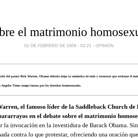
bre el matrimonio homosex
01 DE FEBRERO DE 2009 - 03:21
-
OPINIÓN
cación del pastor Rick Warren, Obama debería dejar la semántica de lado y reconocer que rechazar el m
os Angeles Times rompe lanzas por los derechos homosexuales.
Warren, el famoso líder de la Saddleback Church de 
 pararrayos en el debate sobre el matrimonio homos
er la invocación en la investidura de Barack Obama. Si
nada contra lo que protestar, ofreciendo una oración que