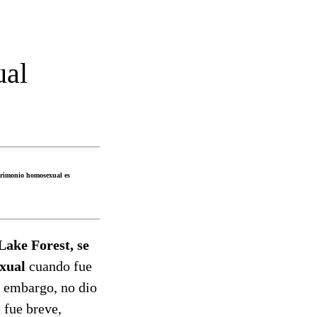
ual
atrimonio homosexual es
Lake Forest, se
exual
cuando fue
n embargo, no dio
 fue breve,