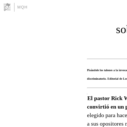
MQH
so
Pisándole los talones a la invo
discriminatorio. Editorial de L
El pastor Rick 
convirtió en un
elegido para hac
a sus opositores 