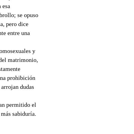
 esa
brollo; se opuso
a, pero dice
te entre una
homosexuales y
 del matrimonio,
ustamente
na prohibición
 arrojan dudas
an permitido el
 más sabiduría.