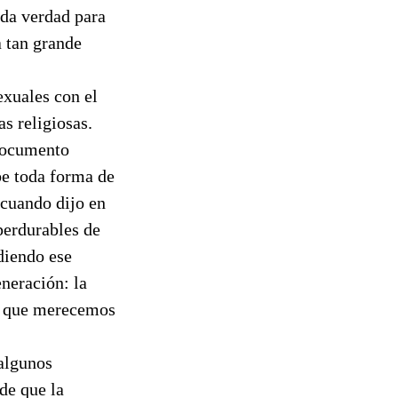
oda verdad para
 tan grande
exuales con el
as religiosas.
 documento
be toda forma de
cuando dijo en
perdurables de
ndiendo ese
neración: la
 y que merecemos
 algunos
de que la