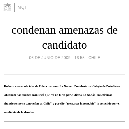
MQH
condenan amenazas de
candidato
06 DE JUNIO DE 2009 - 16:55
-
CHILE
Rechazo a reiterada idea de Piñera de cerrar La Nación. Presidente del Colegio de Periodistas,
Abraham Santibáñez, manifestó que "si no fuera por el diario La Nación, muchísimas
situaciones no se conocerían en Chile" y por ello "me parece inaceptable" lo sostenido por el
candidato de la derecha.