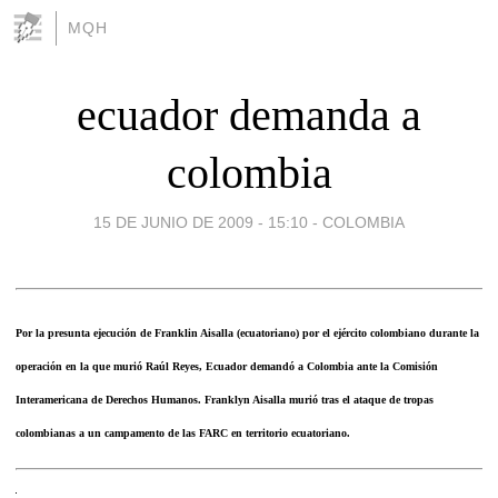
MQH
ecuador demanda a
colombia
15 DE JUNIO DE 2009 - 15:10
-
COLOMBIA
Por la presunta ejecución de Franklin Aisalla (ecuatoriano) por el ejército colombiano durante la
operación en la que murió Raúl Reyes, Ecuador demandó a Colombia ante la Comisión
Interamericana de Derechos Humanos. Franklyn Aisalla murió tras el ataque de tropas
colombianas a un campamento de las FARC en territorio ecuatoriano.