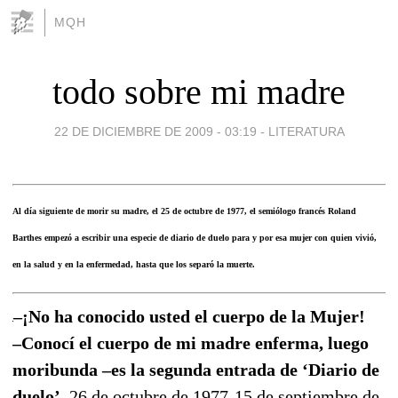
MQH
todo sobre mi madre
22 DE DICIEMBRE DE 2009 - 03:19
-
LITERATURA
Al día siguiente de morir su madre, el 25 de octubre de 1977, el semiólogo francés Roland
Barthes empezó a escribir una especie de diario de duelo para y por esa mujer con quien vivió,
en la salud y en la enfermedad, hasta que los separó la muerte.
–¡No ha conocido usted el cuerpo de la Mujer!
–Conocí el cuerpo de mi madre enferma, luego
moribunda –es la segunda entrada de ‘Diario de
duelo’,
26 de octubre de 1977-15 de septiembre de