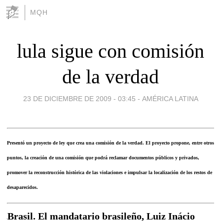
MQH
lula sigue con comisión
de la verdad
23 DE DICIEMBRE DE 2009 - 03:45
-
AMÉRICA LATINA
Presentó un proyecto de ley que crea una comisión de la verdad. El proyecto propone, entre otros
puntos, la creación de una comisión que podrá reclamar documentos públicos y privados,
promover la reconstrucción histórica de las violaciones e impulsar la localización de los restos de
desaparecidos.
Brasil. El mandatario brasileño, Luiz Inácio