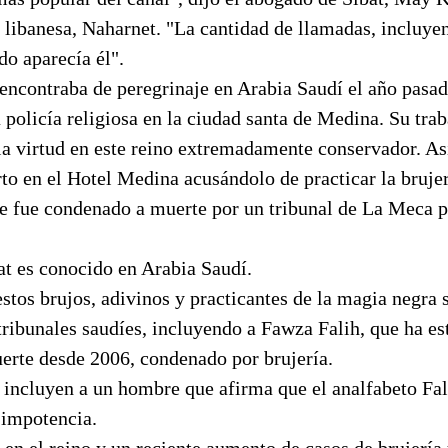
 libanesa, Naharnet. "La cantidad de llamadas, incluyen
do aparecía él".
encontraba de peregrinaje en Arabia Saudí el año pasad
 policía religiosa en la ciudad santa de Medina. Su trab
la virtud en este reino extremadamente conservador. As
rto en el Hotel Medina acusándolo de practicar la brujer
e fue condenado a muerte por un tribunal de La Meca po
at es conocido en Arabia Saudí.
tos brujos, adivinos y practicantes de la magia negra 
tribunales saudíes, incluyendo a Fawza Falih, que ha es
uerte desde 2006, condenado por brujería.
incluyen a un hombre que afirma que el analfabeto Fali
 impotencia.
 en el reino y un reciente aumento de casos de brujería