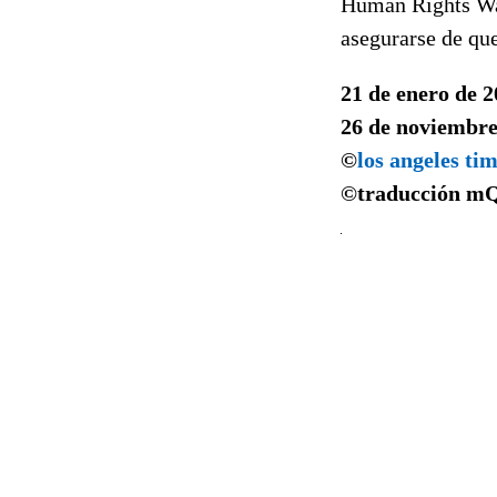
Human Rights Wat
asegurarse de qu
21 de enero de 
26 de noviembre
©
los angeles ti
©traducción
m