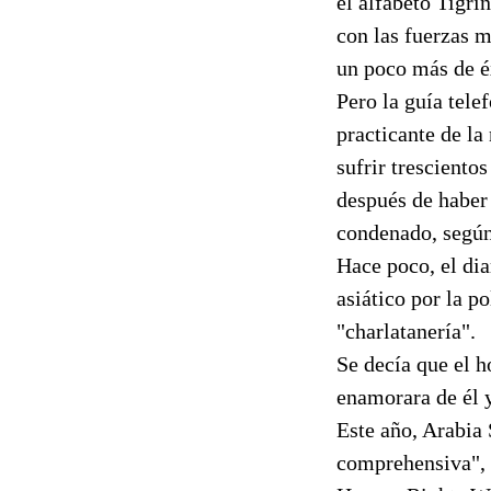
el alfabeto Tigri
con las fuerzas m
un poco más de é
Pero la guía tele
practicante de la
sufrir tresciento
después de haber 
condenado, segú
Hace poco, el di
asiático por la p
"charlatanería".
Se decía que el h
enamorara de él y
Este año, Arabia
comprehensiva", p