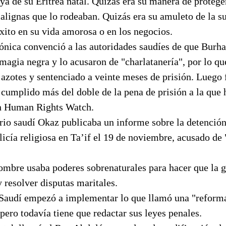
nya de su Eritrea natal. Quizás era su manera de proteg
alignas que lo rodeaban. Quizás era su amuleto de la su
xito en su vida amorosa o en los negocios.
fónica convenció a las autoridades saudíes de que Burha
 magia negra y lo acusaron de "charlatanería", por lo qu
s azotes y sentenciado a veinte meses de prisión. Luego
cumplido más del doble de la pena de prisión a la que 
n Human Rights Watch.
ario saudí Okaz publicaba un informe sobre la detenció
olicía religiosa en Ta’if el 19 de noviembre, acusado de 
ombre usaba poderes sobrenaturales para hacer que la g
 resolver disputas maritales.
 Saudí empezó a implementar lo que llamó una "reforma
ero todavía tiene que redactar sus leyes penales.