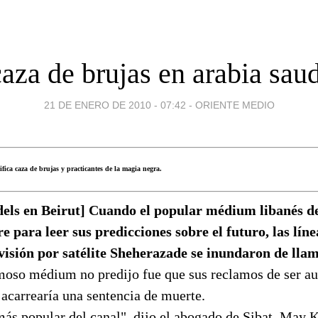
caza de brujas en arabia saud
21 DE ENERO DE 2010 - 07:42
-
ORIENTE MEDIO
fica caza de brujas y practicantes de la magia negra.
els en Beirut] Cuando el popular médium libanés de
ire para leer sus predicciones sobre el futuro, las líne
evisión por satélite Sheherazade se inundaron de lla
amoso médium no predijo fue que sus reclamos de ser au
 acarrearía una sentencia de muerte.
ás popular del canal", dijo el abogado de Sibat, May K