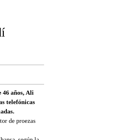
í
 46 años, Ali
as telefónicas
madas.
tor de proezas
hansa, según la