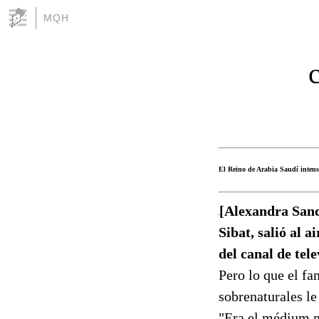
MQH
El Reino de Arabia Saudí intensi
[Alexandra Sand
Sibat, salió al a
del canal de tel
Pero lo que el f
sobrenaturales le
"Era el médium m