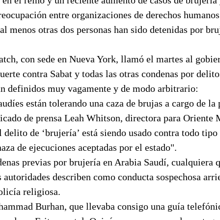
reocupación entre organizaciones de derechos humanos
al menos otras dos personas han sido detenidas por bruj
ch, con sede en Nueva York, llamó el martes al gobier
uerte contra Sabat y todas las otras condenas por delit
án definidos muy vagamente y de modo arbitrario:
audíes están tolerando una caza de brujas a cargo de la p
icado de prensa Leah Whitson, directora para Orient
 delito de ‘brujería’ está siendo usado contra todo tipo
aza de ejecuciones aceptadas por el estado".
enas previas por brujería en Arabia Saudí, cualquiera 
as autoridades describen como conducta sospechosa arri
licía religiosa.
hammad Burhan, que llevaba consigo una guía telefónic