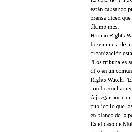
están causando p
prensa dicen que 
último mes.
Human Rights Wat
la sentencia de m
organización est
"Los tribunales s
dijo en un comun
Rights Watch. "El
con la cruel amen
A juzgar por cond
público lo que l
en blanco de la po
Es el caso de Mu