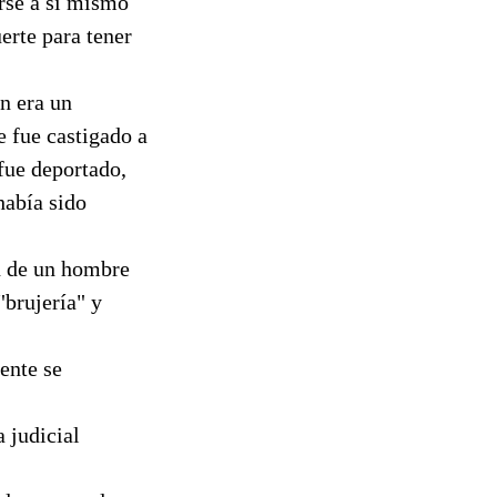
erse a sí mismo
erte para tener
n era un
e fue castigado a
 fue deportado,
había sido
n de un hombre
"brujería" y
ente se
 judicial