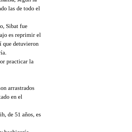
do las de todo el
o, Sibat fue
ajo es reprimir el
í que detuvieron
ía.
r practicar la
son arrastrados
tado en el
h, de 51 años, es
 y hechicería