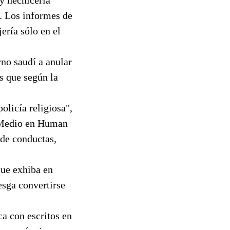
. Los informes de
ería sólo en el
no saudí a anular
os que según la
olicía religiosa",
e Medio en Human
 de conductas,
que exhiba en
esga convertirse
a con escritos en