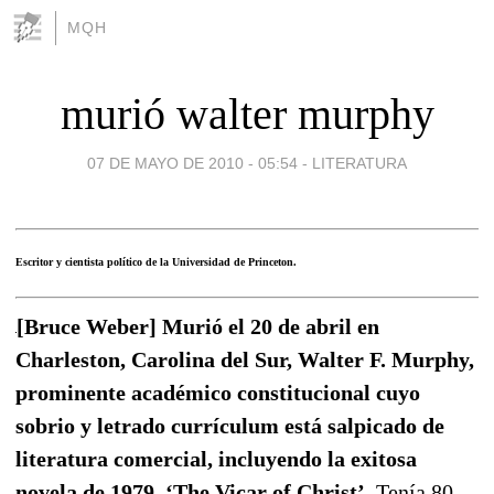
MQH
murió walter murphy
07 DE MAYO DE 2010 - 05:54
-
LITERATURA
Escritor y cientista político de la Universidad de Princeton.
[Bruce Weber] Murió el 20 de abril en
Charleston, Carolina del Sur, Walter F. Murphy,
prominente académico constitucional cuyo
sobrio y letrado currículum está salpicado de
literatura comercial, incluyendo la exitosa
novela de 1979, ‘The Vicar of Christ’.
Tenía 80