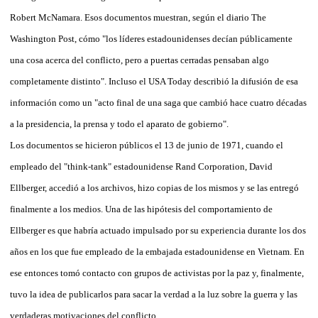
Robert McNamara. Esos documentos muestran, según el diario The
Washington Post, cómo "los líderes estadounidenses decían públicamente
una cosa acerca del conflicto, pero a puertas cerradas pensaban algo
completamente distinto". Incluso el USA Today describió la difusión de esa
información como un "acto final de una saga que cambió hace cuatro décadas
a la presidencia, la prensa y todo el aparato de gobierno".
Los documentos se hicieron públicos el 13 de junio de 1971, cuando el
empleado del "think-tank" estadounidense Rand Corporation, David
Ellberger, accedió a los archivos, hizo copias de los mismos y se las entregó
finalmente a los medios. Una de las hipótesis del comportamiento de
Ellberger es que habría actuado impulsado por su experiencia durante los dos
años en los que fue empleado de la embajada estadounidense en Vietnam. En
ese entonces tomó contacto con grupos de activistas por la paz y, finalmente,
tuvo la idea de publicarlos para sacar la verdad a la luz sobre la guerra y las
verdaderas motivaciones del conflicto.