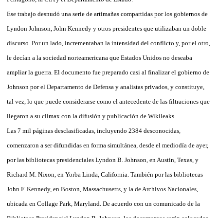
Ese trabajo desnudó una serie de artimañas compartidas por los gobiernos de
Lyndon Johnson, John Kennedy y otros presidentes que utilizaban un doble
discurso. Por un lado, incrementaban la intensidad del conflicto y, por el otro,
le decían a la sociedad norteamericana que Estados Unidos no deseaba
ampliar la guerra. El documento fue preparado casi al finalizar el gobierno de
Johnson por el Departamento de Defensa y analistas privados, y constituye,
tal vez, lo que puede considerarse como el antecedente de las filtraciones que
llegaron a su climax con la difusión y publicación de Wikileaks.
Las 7 mil páginas desclasificadas, incluyendo 2384 desconocidas,
comenzaron a ser difundidas en forma simultánea, desde el mediodía de ayer,
por las bibliotecas presidenciales Lyndon B. Johnson, en Austin, Texas, y
Richard M. Nixon, en Yorba Linda, California. También por las bibliotecas
John F. Kennedy, en Boston, Massachusetts, y la de Archivos Nacionales,
ubicada en Collage Park, Maryland. De acuerdo con un comunicado de la