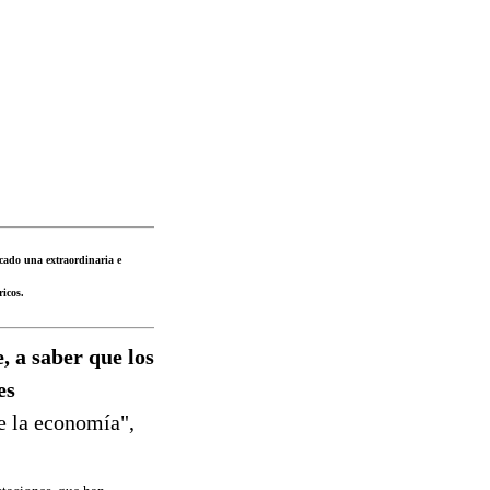
ocado una extraordinaria e
ricos.
, a saber que los
es
de la economía",