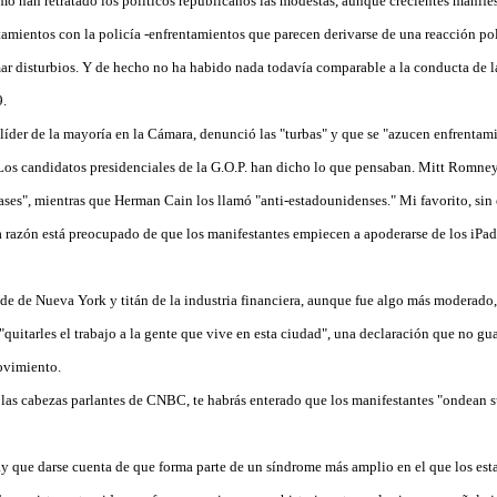
 han retratado los políticos republicanos las modestas, aunque crecientes manife
amientos con la policía -enfrentamientos que parecen derivarse de una reacción pol
ar disturbios. Y de hecho no ha habido nada todavía comparable a la conducta de
9.
 líder de la mayoría en la Cámara, denunció las "turbas" y que se "azucen enfrenta
Los candidatos presidenciales de la G.O.P. han dicho lo que pensaban. Mitt Romney
lases", mientras que Herman Cain los llamó "anti-estadounidenses." Mi favorito, sin
 razón está preocupado de que los manifestantes empiecen a apoderarse de los iPad
e de Nueva York y titán de la industria financiera, aunque fue algo más moderado,
 "quitarles el trabajo a la gente que vive en esta ciudad", una declaración que no g
movimiento.
 las cabezas parlantes de CNBC, te habrás enterado que los manifestantes "ondean su
ay que darse cuenta de que forma parte de un síndrome más amplio en el que los est