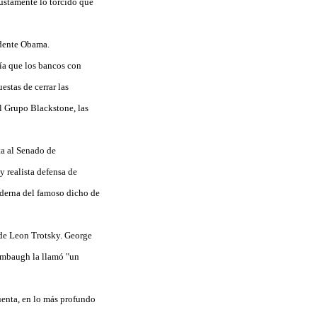
justamente lo torcido que
idente Obama.
ía que los bancos con
estas de cerrar las
 Grupo Blackstone, las
ta al Senado de
 realista defensa de
oderna del famoso dicho de
 de Leon Trotsky. George
Limbaugh la llamó "un
uenta, en lo más profundo