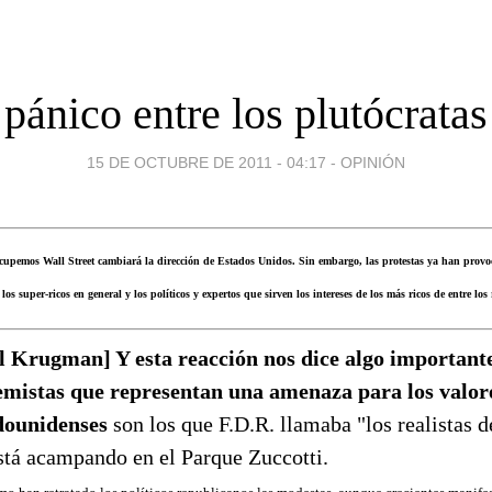
pánico entre los plutócratas
15 DE OCTUBRE DE 2011 - 04:17
-
OPINIÓN
 Ocupemos Wall Street cambiará la dirección de Estados Unidos. Sin embargo, las protestas ya han prov
 los super-ricos en general y los políticos y expertos que sirven los intereses de los más ricos de entre los 
l Krugman] Y esta reacción nos dice algo importante
emistas que representan una amenaza para los valor
dounidenses
son los que F.D.R. llamaba "los realistas 
está acampando en el Parque Zuccotti.