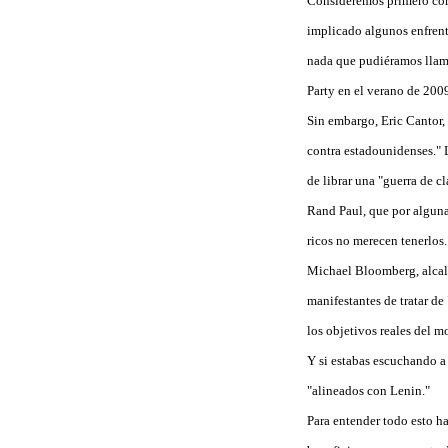
Consideremos primero cómo
implicado algunos enfrent
nada que pudiéramos llam
Party en el verano de 200
Sin embargo, Eric Cantor,
contra estadounidenses." 
de librar una "guerra de c
Rand Paul, que por alguna
ricos no merecen tenerlos.
Michael Bloomberg, alcald
manifestantes de tratar de
los objetivos reales del 
Y si estabas escuchando a
"alineados con Lenin."
Para entender todo esto h