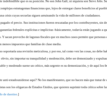
te indefendible que es su posición. No son John Galt; ni siquiera son Steve Jobs. S
omplejas estratagemas financieras que, lejos de entregar claros beneficios al pueb
na crisis cuyas secuelas siguen arruinando la vida de millones de ciudadanos.
pagado el precio. Sus instituciones fueron rescatadas por los contribuyentes, sin 
garantías federales explícitas e implícitas -básicamente, todavía están jugando a q
s. Y sacan provecho de lagunas fiscales que en muchos casos permite que personas 
n menos impuestos que familias de clase media.
no soportaría una revisión meticulosa, y por eso, tal como ven las cosas, no debe h
 obvio, sin importar su tranquilidad y moderación, debe ser demonizado y expulsad
able y moderado suene un crítico, más urgente es su demonización, y de aquí los fr
te anti-estadounidense aquí? No los manifestantes, que no hacen más que tratar de 
stas son los oligarcas de Estados Unidos, que quieren suprimir toda crítica sobre las
o de daorino
.]