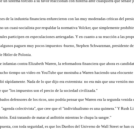
 un sistema torcido a su favor reaccionan con histeria ante cualquiera que señale 
nes de la industria financiera enfurecieron con las muy moderadas críticas del pres
un cuasi-socialista por respaldar la normativa Volcker, que simplemente prohibir
rales participen en especulaciones arriesgadas. Y en cuanto a su reacción a las propu
 algunos paguen muy pocos impuestos -bueno, Stephen Schwarzman, presidente del
e Hitler de Polonia.
e infamias contra Elizabeth Warren, la reformadora financiera que ahora es candida
ucho tiempo un video en YouTube que mostraba a Warren haciendo una elocuente y
undió rápidamente. Nada de lo que dijo era extremista: no era más que una versión m
 que "los impuestos son el precio de la sociedad civilizada."
bados defensores de los ricos, uno podría pensar que Warren era la segunda venida
a "agenda colectivista", que cree que el "individualismo es una quimera." Y Rush 
trión. Está tratando de matar al anfitrión mientras le chupa la sangre."
puesta, con toda seguridad, es que los Dueños del Universo de Wall Street se han c