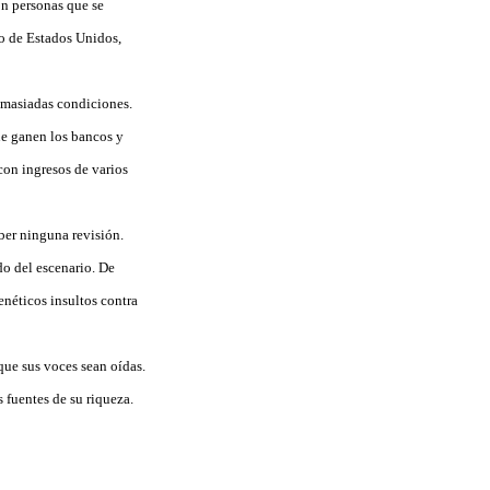
on personas que se
lo de Estados Unidos,
demasiadas condiciones.
ue ganen los bancos y
con ingresos de varios
aber ninguna revisión.
o del escenario. De
enéticos insultos contra
que sus voces sean oídas.
 fuentes de su riqueza.