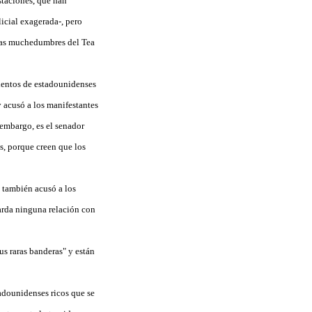
staciones, que han
icial exagerada-, pero
 las muchedumbres del Tea
mientos de estadounidenses
 acusó a los manifestantes
 embargo, es el senador
s, porque creen que los
 también acusó a los
uarda ninguna relación con
s raras banderas" y están
adounidenses ricos que se