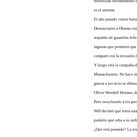
benefician enormemente de
es el sistema.
El año pasado varios baro
Denunciaron a Obama como 
respaldo de garantías fede
lagunas que permiten que
comparó con la invasión d
Y luego está la campaña d
Massachusetts. No hace m
gravar a los ricos se dif
Oliver Wendell Holmes, de
Pero escuchando a los pro
Will declaró que tenía un
parásito que odia a su anfi
¿Qué está pasando? La res