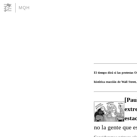
MQH
El tiempo dirá si las protestas
histérica reacción de Wall Street,
[Pau
extr
esta
no la gente que 