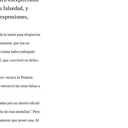
a falsedad, y
 expresiones,
da la razón para despreciar
laremont, que era un
eclama haber trabajado
, que convirtió en delito
ero- socava la Primera
ntonces las otras faltas a
adas por un interés oficial
ado de esas medallas". Pero
samente que posee una. Al