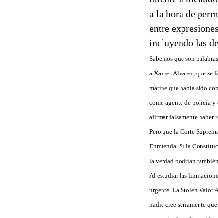
a la hora de permi
entre expresiones
incluyendo las de
Sabemos que son palabras d
a Xavier Álvarez, que se f
marine que había sido co
como agente de policía y 
afirmar falsamente haber 
Pero que la Corte Suprema 
Enmienda. Si la Constituci
la verdad podrían también 
Al estudiar las limitacion
urgente. La Stolen Valor A
nadie cree seriamente que