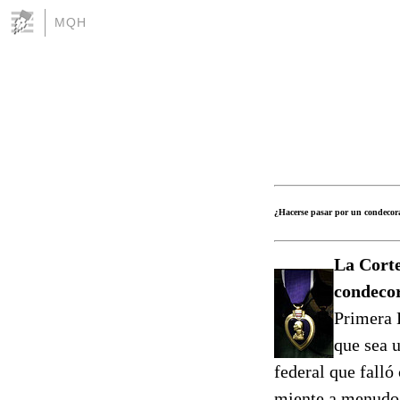
MQH
¿Hacerse pasar por un condecora
La Corte
condecor
Primera 
que sea 
federal que falló
miente a menudo 