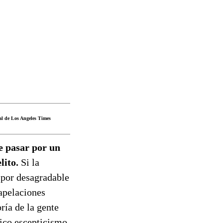
ial de Los Angeles Times
e pasar por un
lito.
Si la
-por desagradable
apelaciones
oría de la gente
rico escepticismo