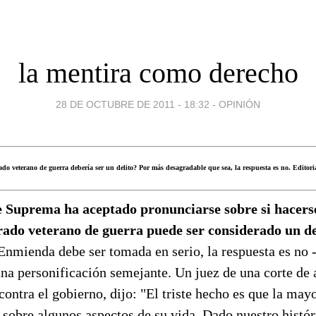
la mentira como derecho
28 DE OCTUBRE DE 2011 - 18:32
-
OPINIÓN
do veterano de guerra debería ser un delito? Por más desagradable que sea, la respuesta es no. Editor
 Suprema ha aceptado pronunciarse sobre si hacers
ado veterano de guerra puede ser considerado un de
Enmienda debe ser tomada en serio, la respuesta es no 
una personificación semejante. Un juez de una corte de 
 contra el gobierno, dijo: "El triste hecho es que la may
sobre algunos aspectos de su vida. Dado nuestro histó