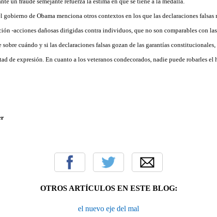
ante un fraude semejante refuerza la estima en que se tiene a la medalla.
 el gobierno de Obama menciona otros contextos en los que las declaraciones falsas 
ación -acciones dañosas dirigidas contra individuos, que no son comparables con las
e sobre cuándo y si las declaraciones falsas gozan de las garantías constitucionales,
ertad de expresión. En cuanto a los veteranos condecorados, nadie puede robarles el 
er
OTROS ARTÍCULOS EN ESTE BLOG:
el nuevo eje del mal