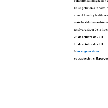
contrario, la indignación 
En su petición a la corte,
ellas el fraude y la difam
corte ha sido inconsistent
resolver a favor de la lib
28 de octubre de 2011
19 de octubre de 2011
©
los angeles times
cc traducción c. líspergu