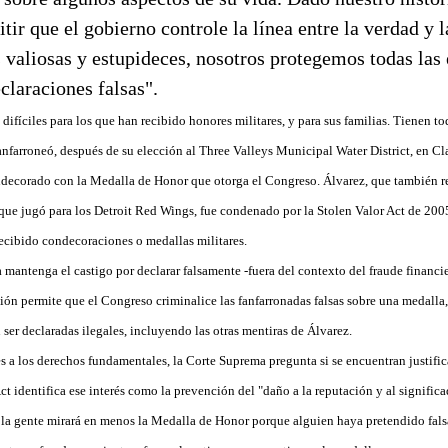
tir que el gobierno controle la línea entre la verdad y l
 valiosas y estupideces, nosotros protegemos todas las
claraciones falsas".
ifíciles para los que han recibido honores militares, y para sus familias. Tienen to
anfarroneó, después de su elección al Three Valleys Municipal Water District, en C
ndecorado con la Medalla de Honor que otorga el Congreso. Álvarez, que también r
que jugó para los Detroit Red Wings, fue condenado por la Stolen Valor Act de 2005
recibido condecoraciones o medallas militares.
mantenga el castigo por declarar falsamente -fuera del contexto del fraude financi
ón permite que el Congreso criminalice las fanfarronadas falsas sobre una medalla, e
ser declaradas ilegales, incluyendo las otras mentiras de Álvarez.
es a los derechos fundamentales, la Corte Suprema pregunta si se encuentran justific
ct identifica ese interés como la prevención del "daño a la reputación y al signific
 la gente mirará en menos la Medalla de Honor porque alguien haya pretendido fal