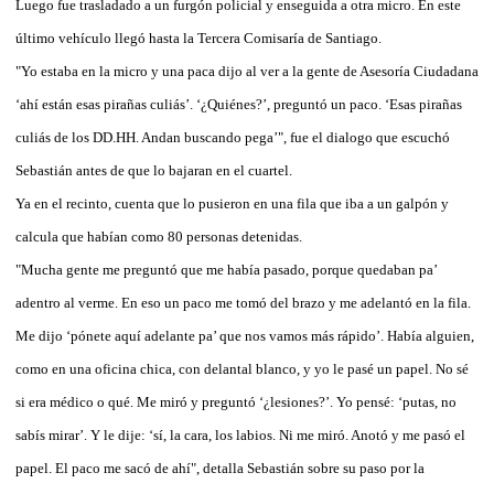
Luego fue trasladado a un furgón policial y enseguida a otra micro. En este
último vehículo llegó hasta la Tercera Comisaría de Santiago.
"Yo estaba en la micro y una paca dijo al ver a la gente de Asesoría Ciudadana
‘ahí están esas pirañas culiás’. ‘¿Quiénes?’, preguntó un paco. ‘Esas pirañas
culiás de los DD.HH. Andan buscando pega’", fue el dialogo que escuchó
Sebastián antes de que lo bajaran en el cuartel.
Ya en el recinto, cuenta que lo pusieron en una fila que iba a un galpón y
calcula que habían como 80 personas detenidas.
"Mucha gente me preguntó que me había pasado, porque quedaban pa’
adentro al verme. En eso un paco me tomó del brazo y me adelantó en la fila.
Me dijo ‘pónete aquí adelante pa’ que nos vamos más rápido’. Había alguien,
como en una oficina chica, con delantal blanco, y yo le pasé un papel. No sé
si era médico o qué. Me miró y preguntó ‘¿lesiones?’. Yo pensé: ‘putas, no
sabís mirar’. Y le dije: ‘sí, la cara, los labios. Ni me miró. Anotó y me pasó el
papel. El paco me sacó de ahí", detalla Sebastián sobre su paso por la