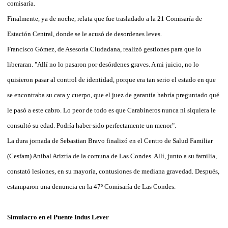
comisaría.
Finalmente, ya de noche, relata que fue trasladado a la 21 Comisaría de
Estación Central, donde se le acusó de desordenes leves.
Francisco Gómez, de Asesoría Ciudadana, realizó gestiones para que lo
liberaran. "Allí no lo pasaron por desórdenes graves. A mi juicio, no lo
quisieron pasar al control de identidad, porque era tan serio el estado en que
se encontraba su cara y cuerpo, que el juez de garantía habría preguntado qué
le pasó a este cabro. Lo peor de todo es que Carabineros nunca ni siquiera le
consultó su edad. Podría haber sido perfectamente un menor".
La dura jornada de Sebastian Bravo finalizó en el Centro de Salud Familiar
(Cesfam) Aníbal Ariztía de la comuna de Las Condes. Allí, junto a su familia,
constató lesiones, en su mayoría, contusiones de mediana gravedad. Después,
estamparon una denuncia en la 47º Comisaría de Las Condes.
Simulacro en el Puente Indus Lever