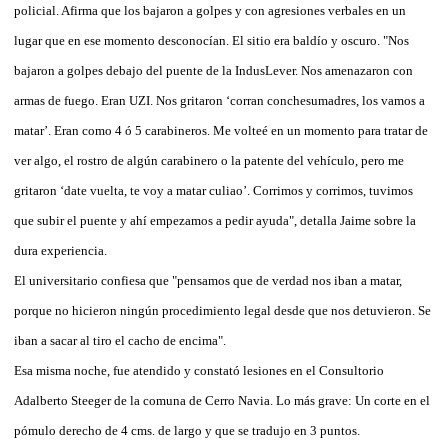
policial. Afirma que los bajaron a golpes y con agresiones verbales en un
lugar que en ese momento desconocían. El sitio era baldío y oscuro. "Nos
bajaron a golpes debajo del puente de la IndusLever. Nos amenazaron con
armas de fuego. Eran UZI. Nos gritaron ‘corran conchesumadres, los vamos a
matar’. Eran como 4 ó 5 carabineros. Me volteé en un momento para tratar de
ver algo, el rostro de algún carabinero o la patente del vehículo, pero me
gritaron ‘date vuelta, te voy a matar culiao’. Corrimos y corrimos, tuvimos
que subir el puente y ahí empezamos a pedir ayuda", detalla Jaime sobre la
dura experiencia.
El universitario confiesa que "pensamos que de verdad nos iban a matar,
porque no hicieron ningún procedimiento legal desde que nos detuvieron. Se
iban a sacar al tiro el cacho de encima".
Esa misma noche, fue atendido y constató lesiones en el Consultorio
Adalberto Steeger de la comuna de Cerro Navia. Lo más grave: Un corte en el
pómulo derecho de 4 cms. de largo y que se tradujo en 3 puntos.