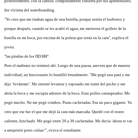
posteriormente, con la cabeza completamente cubierta por sus aprehensores,
fue víctima del waterboarding.
"Yo creo que me tiraban agua de una botella, porque sentía el borboteo y
porque después, cuando se les acabó el agua, me metieron el gollete de la
botella en mi boca, por encima de la polera que tenía en la cara", explica el
joven.
"las pirañas de los DD.HH".
Pero el maltrato no terminó ahí. Luego de una pausa, asevera que de manera
individual, un funcionario lo humilló brutalmente. "Me pegó una patá y me
dijo ‘levántate’. Me intenté levantar y esposado me tomó del pecho y me
abría la boca y me escupía adentro de la boca. Eran pollos carraspeados. Me
pegó mucho. No me pegó combos. Puras cachetadas. Era un paco gigante. Yo
creo que ese fue el que me dejó la cara más marcada. Quedé con el rostro
caliente, hinchado. Me pegó entre 20 a 30 cachetadas. Me decía ‘ahora te vai
a arrepentir perro culiao’", evoca el estudiante.