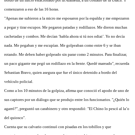
bordo de un micro estacionado por la Alameda, a un costado de la Usach. Y
comenzaron a eso de las 16 horas.
"Apenas me subieron a la micro me esposaron por la espalda y me empezaron
a pegar y tirar escupos. Me pegaron patadas y rodillazos. Me dieron muchas
cachetadas y combos. Me decían ‘habla ahora si tú nos odiai’. Yo no decía
nada. Me pegaban y me escupían. Me golpeaban como entre 6 y se iban
rotando. Me deben haber golpeado sin parar como 2 minutos. Para finalizar,
un paco gigante me pegó un rodillazo en la frente. Quedé mareado", recuerda
Sebastian Bravo, quien asegura que fue el único detenido a bordo del
vehículo policial.
Como a los 10 minutos de la golpiza, afirma que conoció el apodo de uno de
sus captores por un diálogo que se produjo entre los funcionarios. "¿Quién lo
agarró?", preguntó un carabinero y otro respondió: "El Chino lo pescó al la’o
del quiosco".
Cuenta que su calvario continuó con pisadas en los tobillos y que