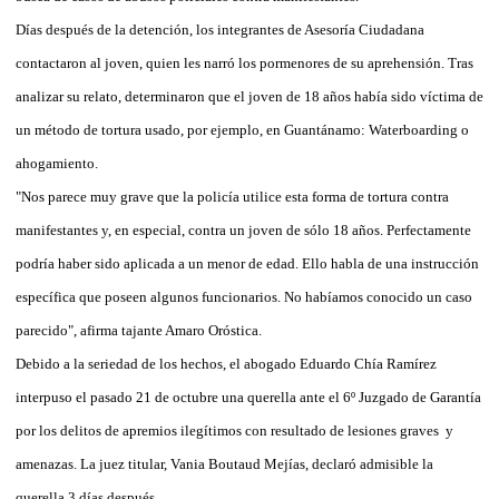
Días después de la detención, los integrantes de Asesoría Ciudadana
contactaron al joven, quien les narró los pormenores de su aprehensión. Tras
analizar su relato, determinaron que el joven de 18 años había sido víctima de
un método de tortura usado, por ejemplo, en Guantánamo: Waterboarding o
ahogamiento.
"Nos parece muy grave que la policía utilice esta forma de tortura contra
manifestantes y, en especial, contra un joven de sólo 18 años. Perfectamente
podría haber sido aplicada a un menor de edad. Ello habla de una instrucción
específica que poseen algunos funcionarios. No habíamos conocido un caso
parecido", afirma tajante Amaro Oróstica.
Debido a la seriedad de los hechos, el abogado Eduardo Chía Ramírez
interpuso el pasado 21 de octubre una querella ante el 6º Juzgado de Garantía
por los delitos de apremios ilegítimos con resultado de lesiones graves y
amenazas. La juez titular, Vania Boutaud Mejías, declaró admisible la
querella 3 días después.