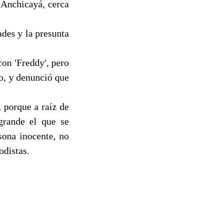
 Anchicayá, cerca
ades y la presunta
con 'Freddy', pero
o, y denunció que
 porque a raíz de
grande el que se
ona inocente, no
odistas.