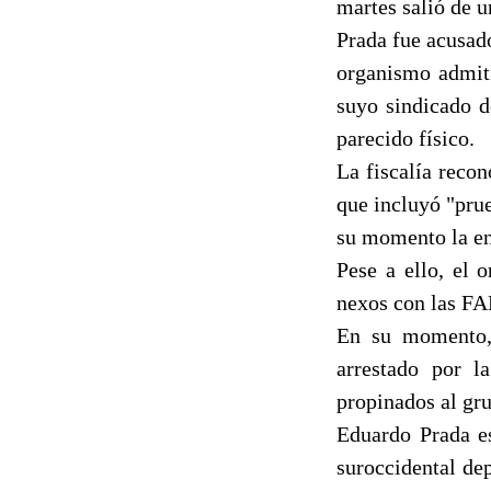
martes salió de u
Prada fue acusad
organismo admiti
suyo sindicado d
parecido físico.
La fiscalía recon
que incluyó "pru
su momento la en
Pese a ello, el 
nexos con las F
En su momento, 
arrestado por l
propinados al gru
Eduardo Prada es
suroccidental de