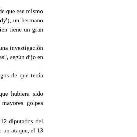
 de que ese mismo
ddy'), un hermano
ien tiene un gran
 una investigación
s", según dijo en
rgos de que tenía
que hubiera sido
s mayores golpes
 12 diputados del
 un ataque, el 13