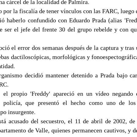
na cárcel de la localidad de Palmira.
o por la fiscalía de tener vínculos con las FARC, luego
ó haberlo confundido con Eduardo Prada (alias 'Fre
e ser el jefe del frente 30 del grupo rebelde y con qu
oció el error dos semanas después de la captura y tras
ebas dactiloscópicas, morfológicas y fonoespectográfica
tidad.
organismo decidió mantener detenido a Prada bajo ca
ARC.
el propio 'Freddy' apareció en un vídeo negando 
a policía, que presentó el hecho como uno de lo
po insurgente.
tá acusado del secuestro, el 11 de abril de 2002, de
partamento de Valle, quienes permanecen cautivos, y de