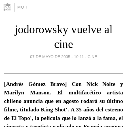
MQH
jodorowsky vuelve al
cine
07 DE MAYO DE 2005 - 10:11
-
CINE
[Andrés Gómez Bravo] Con Nick Nolte y
Marilyn Manson. El multifacético artista
chileno anuncia que en agosto rodará su último
filme, titulado King Shot'. A 35 años del estreno
de El Topo', la película que lo lanzó a la fama, el
cineasta y tarotista radicado en Francia asegura