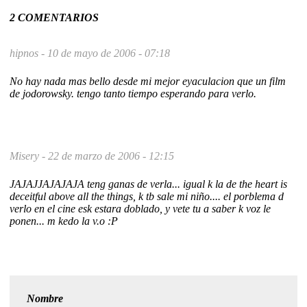
2 COMENTARIOS
hipnos -
10 de mayo de 2006 - 07:18
No hay nada mas bello desde mi mejor eyaculacion que un film
de jodorowsky. tengo tanto tiempo esperando para verlo.
Misery -
22 de marzo de 2006 - 12:15
JAJAJJAJAJAJA teng ganas de verla... igual k la de the heart is
deceitful above all the things, k tb sale mi niño.... el porblema d
verlo en el cine esk estara doblado, y vete tu a saber k voz le
ponen... m kedo la v.o :P
Nombre