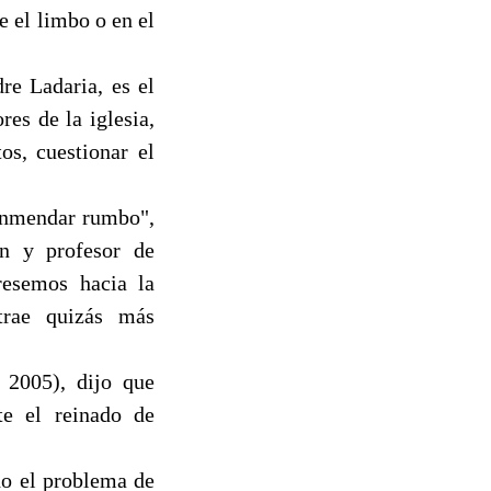
e el limbo o en el
re Ladaria, es el
es de la iglesia,
os, cuestionar el
 enmendar rumbo",
n y profesor de
gresemos hacia la
trae quizás más
 2005), dijo que
te el reinado de
do el problema de