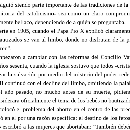
 siguió siendo parte importante de las tradiciones de la
itoria del catolicismo- sea como un claro compromi
mente bellaco, dependiendo de a quién se preguntaba.
erte en 1905, cuando el Papa Pío X explicó clarament
autizados se van al limbo, donde no disfrutan de la p
ren".
mpezaron a cambiar con las reformas del Concilio V
años sesenta, cuando la iglesia sostuvo que todos -crist
zar la salvación por medio del misterio del poder reden
II continuó con el decline del limbo, omitiendo la pala
el año pasado, no mucho antes de su muerte, pidien
siderara oficialmente el tema de los bebés no bautizad
colocó el problema del aborto en el centro de las pre
esó en él por una razón específica: el destino de los feto
5 escribió a las mujeres que abortaban: "También debéi