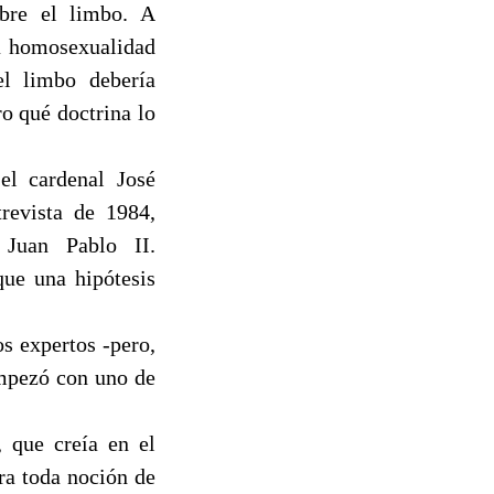
obre el limbo. A
la homosexualidad
el limbo debería
ro qué doctrina lo
el cardenal José
revista de 1984,
 Juan Pablo II.
que una hipótesis
s expertos -pero,
empezó con uno de
, que creía en el
ra toda noción de