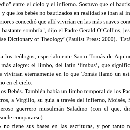
dio" entre el cielo y el infierno. Sostuvo que el baut
, y que los bebés no bautizados en realidad se iban al i
eriores concedió que allí vivirían en las más suaves con
 bastante sombría", dijo el Padre Gerald O’Collins, jes
se Dictionary of Theology’ (Paulist Press: 2000). "Está
a los teólogos, especialmente Santo Tomás de Aquino
 más alegre: el limbo, del latín ‘limbus’, que signific
es vivirían eternamente en lo que Tomás llamó un est
no en el cielo.
los Bebés. También había un limbo temporal de los Pa
tros, a Virgilio, su guía a través del infierno, Moisés, 
lleroso guerrero musulmán Saladino (con el que, di
suele compararse).
 no tiene sus bases en las escrituras, y por tanto 