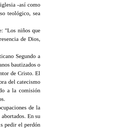
 iglesia -así como
so teológico, sea
e: "Los niños que
resencia de Dios,
aticano Segundo a
ianos bautizados o
tor de Cristo. El
bra del catecismo
do a la comisión
os.
ocupaciones de la
s abortados. En su
s pedir el perdón