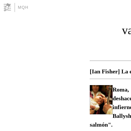
MQH
v
[Ian Fisher] La 
Roma, 
deshace
infier
Ballys
salmón".