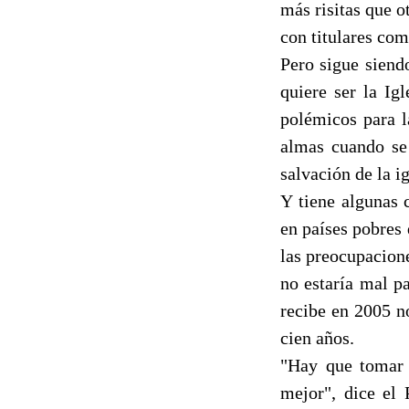
más risitas que o
con titulares co
Pero sigue siend
quiere ser la Ig
polémicos para l
almas cuando se 
salvación de la i
Y tiene algunas 
en países pobres 
las preocupacion
no estaría mal p
recibe en 2005 n
cien años.
"Hay que tomar e
mejor", dice el 