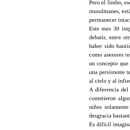
Pero el limbo, es
musulmanes, está
permanecer intact
Este mes 30 imp
debatir, entre o
haber sido bauti
como asesores te
un concepto que n
una persistente t
al cielo y al infie
A diferencia del
cometieron algun
niños solamente
desgracia bastan
Es difícil imagin