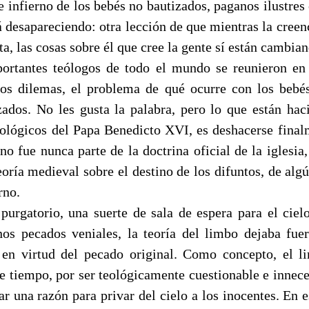
e infierno de los bebés no bautizados, paganos ilustres
 desapareciendo: otra lección de que mientras la creen
a, las cosas sobre él que cree la gente sí están cambian
ortantes teólogos de todo el mundo se reunieron en 
tros dilemas, el problema de qué ocurre con los beb
zados. No les gusta la palabra, pero lo que están hac
ológicos del Papa Benedicto XVI, es deshacerse final
o fue nunca parte de la doctrina oficial de la iglesia
eoría medieval sobre el destino de los difuntos, de al
rno.
 purgatorio, una suerte de sala de espera para el ciel
os pecados veniales, la teoría del limbo dejaba fuer
 en virtud del pecado original. Como concepto, el l
te tiempo, por ser teológicamente cuestionable e innece
ar una razón para privar del cielo a los inocentes. En 