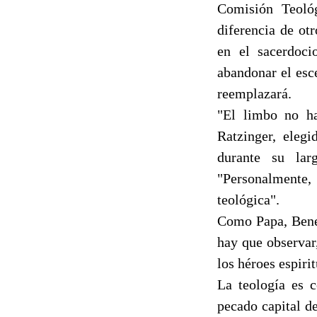
Comisión Teológ
diferencia de ot
en el sacerdoci
abandonar el esce
reemplazará.
"El limbo no ha
Ratzinger, eleg
durante su lar
"Personalmente, 
teológica".
Como Papa, Bened
hay que observar
los héroes espiri
La teología es c
pecado capital d