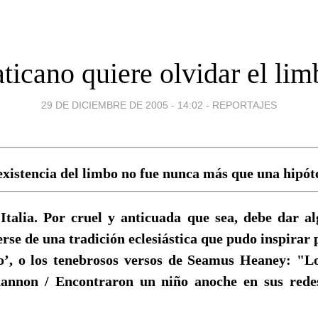
aticano quiere olvidar el lim
29 DE DICIEMBRE DE 2005 - 14:02
-
REPORTAJES
existencia del limbo no fue nunca más que una hipóte
Italia. Por cruel y anticuada que sea, debe dar a
rse de una tradición eclesiástica que pudo inspira
no’, o los tenebrosos versos de Seamus Heaney: "L
hannon / Encontraron un niño anoche en sus redes