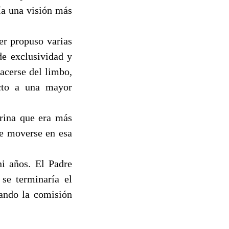
ía una visión más
er propuso varias
de exclusividad y
hacerse del limbo,
icto a una mayor
rina que era más
ue moverse en esa
ni años. El Padre
 se terminaría el
ando la comisión