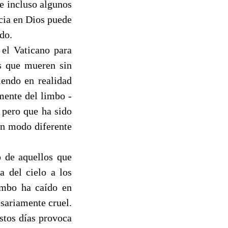
 e incluso algunos
cia en Dios puede
do.
el Vaticano para
és que mueren sin
iendo en realidad
mente del limbo -
, pero que ha sido
gún modo diferente
o de aquellos que
a del cielo a los
imbo ha caído en
sariamente cruel.
estos días provoca