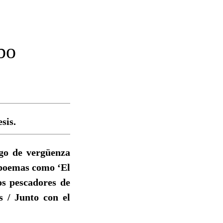
bo
sis.
lgo de vergüenza
r poemas como ‘El
os pescadores de
 / Junto con el