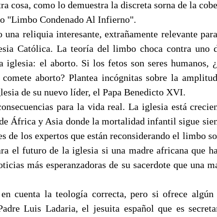
tra cosa, como lo demuestra la discreta sorna de la cobe
mo "Limbo Condenado Al Infierno".
o una reliquia interesante, extrañamente relevante para
lesia Católica. La teoría del limbo choca contra uno
a iglesia: el aborto. Si los fetos son seres humanos, 
comete aborto? Plantea incógnitas sobre la amplitu
glesia de su nuevo líder, el Papa Benedicto XVI.
consecuencias para la vida real. La iglesia está crec
de África y Asia donde la mortalidad infantil sigue sie
es de los expertos que están reconsiderando el limbo so
ara el futuro de la iglesia si una madre africana que h
oticias más esperanzadoras de su sacerdote que una ma
n cuenta la teología correcta, pero si ofrece algún
Padre Luis Ladaria, el jesuita español que es secreta