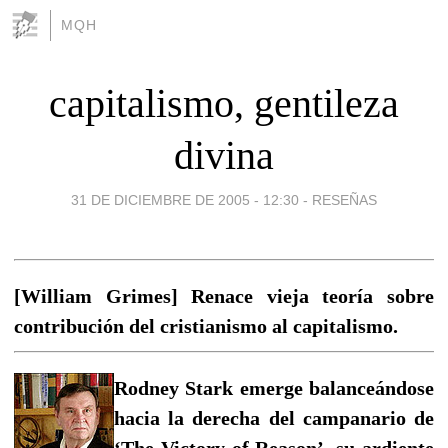
MQH
capitalismo, gentileza
divina
31 DE DICIEMBRE DE 2005 - 12:30
-
RESEÑAS
[William Grimes] Renace vieja teoría sobre
contribución del cristianismo al capitalismo.
Rodney Stark emerge balanceándose
hacia la derecha del campanario de
‘The Victory of Reason’, su ardiente