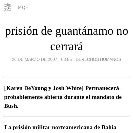
MQH
prisión de guantánamo no
cerrará
26 DE MARZO DE 2007 - 08:55
-
DERECHOS HUMANOS
[Karen DeYoung y Josh White] Permanecerá
probablemente abierta durante el mandato de
Bush.
La prisión militar norteamericana de Bahía