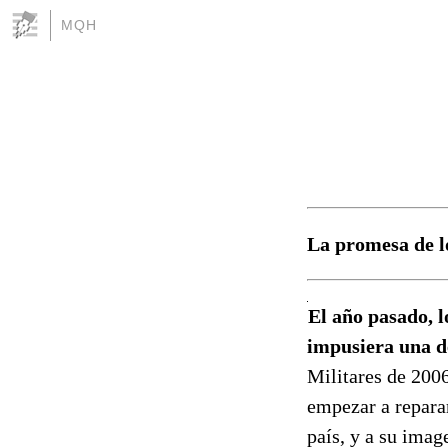
MQH
La promesa de l
El año pasado, 
impusiera una de
Militares de 200
empezar a reparar
país, y a su imag