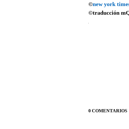
©
new york time
©traducción
m
0 COMENTARIOS