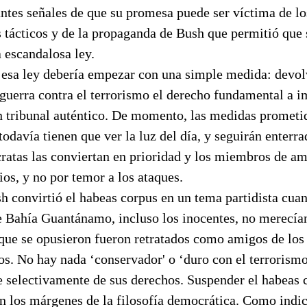
antes señales de que su promesa puede ser víctima de l
s tácticos y de la propaganda de Bush que permitió que 
a escandalosa ley.
r esa ley debería empezar con una simple medida: devol
 guerra contra el terrorismo el derecho fundamental a 
n tribunal auténtico. De momento, las medidas prometid
todavía tienen que ver la luz del día, y seguirán enterr
cratas las conviertan en prioridad y los miembros de a
ios, y no por temor a los ataques.
h convirtió el habeas corpus en un tema partidista cua
de Bahía Guantánamo, incluso los inocentes, no merecía
que se opusieron fueron retratados como amigos de los t
s. No hay nada ‘conservador' o ‘duro con el terrorismo
e selectivamente de sus derechos. Suspender el habeas 
n los márgenes de la filosofía democrática. Como indi