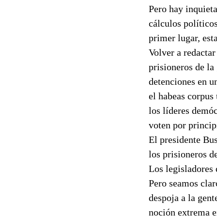
Pero hay inquiet
cálculos político
primer lugar, est
Volver a redacta
prisioneros de la
detenciones en u
el habeas corpus 
los líderes demó
voten por princip
El presidente Bus
los prisioneros 
Los legisladores 
Pero seamos claro
despoja a la gent
noción extrema e