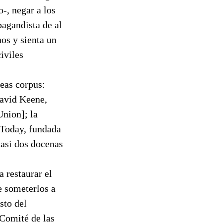
o-, negar a los
pagandista de al
os y sienta un
iviles
beas corpus:
David Keene,
nion]; la
 Today, fundada
casi dos docenas
 restaurar el
e someterlos a
sto del
 Comité de las