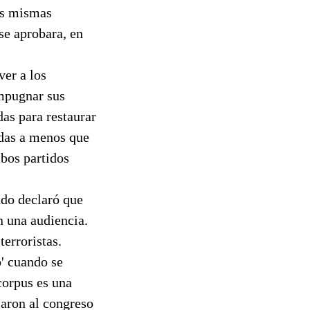
os mismas
se aprobara, en
ver a los
impugnar sus
as para restaurar
adas a menos que
mbos partidos
ndo declaró que
n una audiencia.
erroristas.
' cuando se
corpus es una
caron al congreso