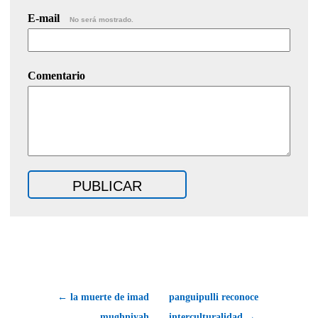
E-mail
No será mostrado.
Comentario
← la muerte de imad
panguipulli reconoce
mughniyah
interculturalidad →