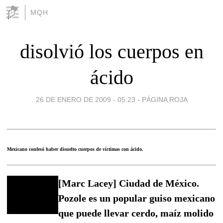
MQH
disolvió los cuerpos en
ácido
26 DE ENERO DE 2009 - 05:23
-
PÁGINA ROJA
Mexicano confesó haber disuelto cuerpos de víctimas con ácido.
[Marc Lacey] Ciudad de México.
Pozole es un popular guiso mexicano
que puede llevar cerdo, maíz molido