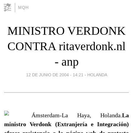
MQH
MINISTRO VERDONK
CONTRA ritaverdonk.nl
- anp
12 DE JUNIO DE 2004 - 14:21
-
HOLANDA
Ámsterdam-La Haya, Holanda.
La
ministro Verdonk (Extranjería e Integración)
ofrece resistencia a la página web de protesta