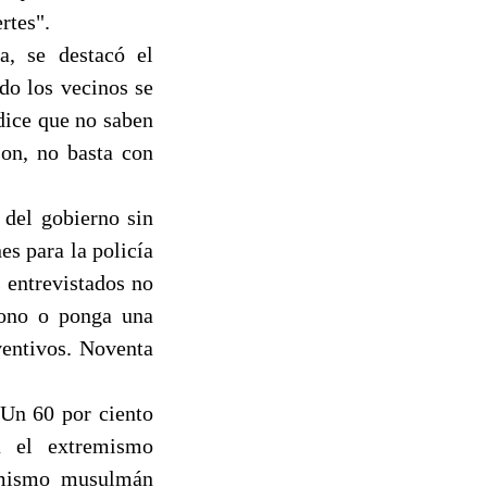
rtes".
a, se destacó el
do los vecinos se
 dice que no saben
son, no basta con
 del gobierno sin
es para la policía
s entrevistados no
éfono o ponga una
ventivos. Noventa
 Un 60 por ciento
a el extremismo
remismo musulmán