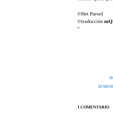
©Het Parool
©traducción
mQ
"
H
30 MES
1 COMENTARIO