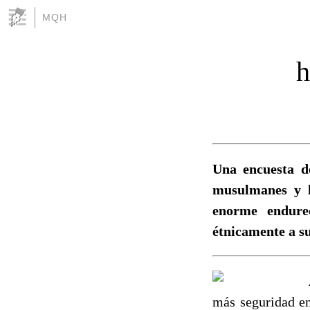
MQH
h
Una encuesta de
musulmanes y l
enorme endurec
étnicamente a su
más seguridad en