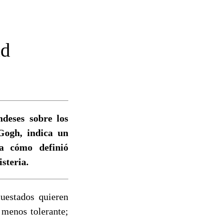
ad
ndeses sobre los
Gogh, indica un
ca cómo definió
isteria.
uestados quieren
 menos tolerante;