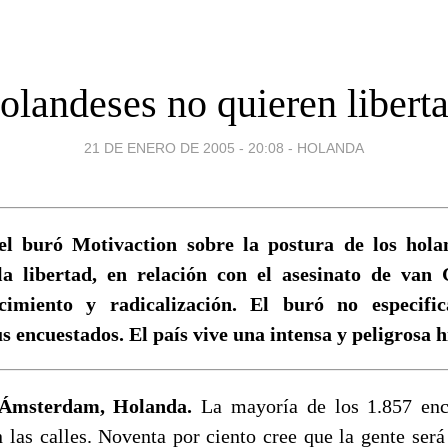
olandeses no quieren libert
21 DE ENERO DE 2005 - 20:08
-
HOLANDA
l buró Motivaction sobre la postura de los hola
a libertad, en relación con el asesinato de van 
imiento y radicalización. El buró no especifi
s encuestados. El país vive una intensa y peligrosa h
Ámsterdam, Holanda.
La mayoría de los 1.857 enc
 las calles. Noventa por ciento cree que la gente será