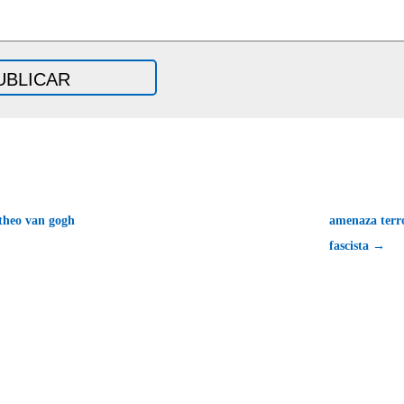
theo van gogh
amenaza terr
fascista →