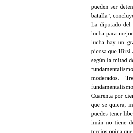
pueden ser deten
batalla", conclu
La diputado del 
lucha para mejor
lucha hay un gr
piensa que Hirsi
según la mitad d
fundamentalismo
moderados. T
fundamentalismo
Cuarenta por cie
que se quiera, i
puedes tener lib
imán no tiene d
tercios opina qu