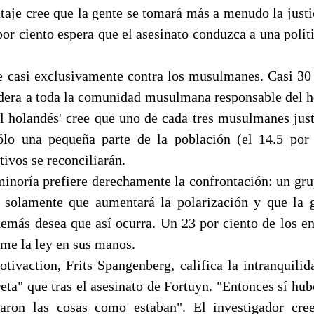
aje cree que la gente se tomará más a menudo la justi
or ciento espera que el asesinato conduzca a una polít
ge casi exclusivamente contra los musulmanes. Casi 30 
dera a toda la comunidad musulmana responsable del h
holandés' cree que uno de cada tres musulmanes justi
lo una pequeña parte de la población (el 14.5 por 
ivos se reconciliarán.
inoría prefiere derechamente la confrontación: un gru
o solamente que aumentará la polarización y que la 
además desea que así ocurra. Un 23 por ciento de los en
ome la ley en sus manos.
otivaction, Frits Spangenberg, califica la intranquilid
ta" que tras el asesinato de Fortuyn. "Entonces sí hub
ejaron las cosas como estaban". El investigador cr