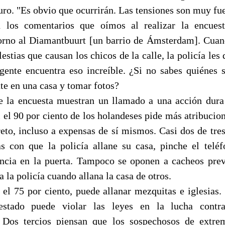
uro. "Es obvio que ocurrirán. Las tensiones son muy fue
 los comentarios que oímos al realizar la encuest
orno al Diamantbuurt [un barrio de Ámsterdam]. Cuan
estias que causan los chicos de la calle, la policía les
gente encuentra eso increíble. ¿Si no sabes quiénes 
te en una casa y tomar fotos?
e la encuesta muestran un llamado a una acción dura
 el 90 por ciento de los holandeses pide más atribucion
reto, incluso a expensas de sí mismos. Casi dos de tre
s con que la policía allane su casa, pinche el tel
ncia en la puerta. Tampoco se oponen a cacheos pre
a la policía cuando allana la casa de otros.
a el 75 por ciento, puede allanar mezquitas e iglesias.
estado puede violar las leyes en la lucha contr
. Dos tercios piensan que los sospechosos de ext