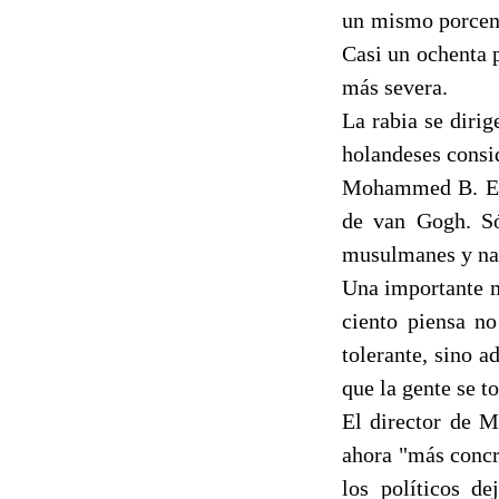
un mismo porcent
Casi un ochenta p
más severa.
La rabia se diri
holandeses consi
Mohammed B. El 
de van Gogh. Só
musulmanes y nat
Una importante m
ciento piensa n
tolerante, sino 
que la gente se t
El director de M
ahora "más concre
los políticos d