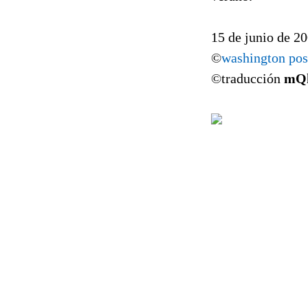
15 de junio de 2
©
washington pos
©traducción
mQ