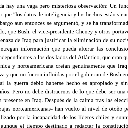
 hay una vaga pero misteriosa observación: Un func
o que "los datos de inteligencia y los hechos están sien
mbargo aun entonces se argumentó, y se ha transforma
ido, que Bush, el vice-presidente Cheney y otros portav
enaza de Iraq para justificar la eliminación de su noci
tregan información que pueda alterar las conclusio
ndependientes a los dos lados del Atlántico, que eran q
tánica y norteamericana creían genuinamente que Ira
a y que no fueron influidas por el gobierno de Bush en
si la guerra debió haberse hecho es apropiado y si
ños. Pero no debe distraernos de lo que debe ser una 
n presente en Iraq. Después de la calma tras las elecc
 bajas norteamericanas- han vuelto al nivel de otoño p
alizado por la incapacidad de los líderes chiíes y sunn
 aunque el tiempo destinado a redactar la constituci