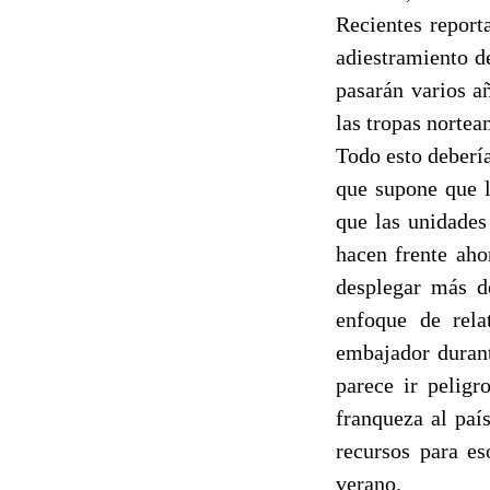
Recientes report
adiestramiento d
pasarán varios a
las tropas nortea
Todo esto debería
que supone que l
que las unidades
hacen frente aho
desplegar más d
enfoque de rela
embajador durant
parece ir peligr
franqueza al país
recursos para es
verano.