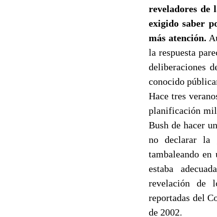
reveladores de 
exigido saber p
más atención.
Au
la respuesta par
deliberaciones d
conocido pública
Hace tres veranos
planificación mi
Bush de hacer un
no declarar la 
tambaleando en u
estaba adecuad
revelación de 
reportadas del C
de 2002.