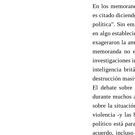
En los memoranda
es citado diciend
política". Sin e
en algo establec
exageraron la am
memoranda no en
investigaciones i
inteligencia bri
destrucción masiv
El debate sobre 
durante muchos a
sobre la situació
violencia -y las
político está par
acuerdo, incluso