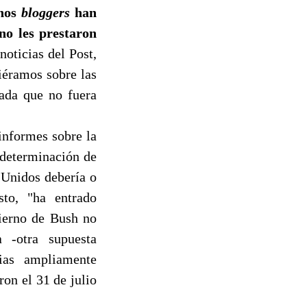
unos
bloggers
han
no les prestaron
oticias del Post,
iéramos sobre las
nada que no fuera
 informes sobre la
 determinación de
 Unidos debería o
sto, "ha entrado
bierno de Bush no
 -otra supuesta
ias ampliamente
on el 31 de julio