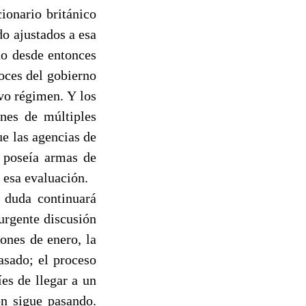
ionario británico
do ajustados a esa
do desde entonces
oces del gobierno
vo régimen. Y los
nes de múltiples
ue las agencias de
q poseía armas de
 esa evaluación.
n duda continuará
urgente discusión
iones de enero, la
asado; el proceso
íes de llegar a un
ón sigue pasando.