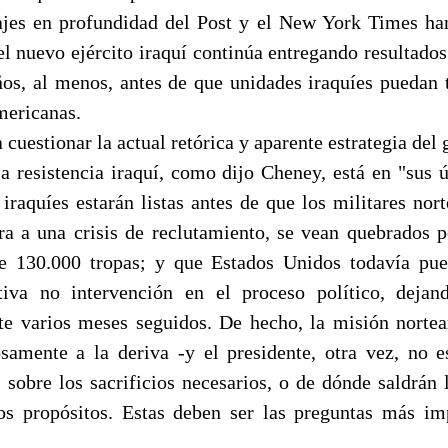
ajes en profundidad del Post y el New York Times ha
el nuevo ejército iraquí continúa entregando resultado
ños, al menos, antes de que unidades iraquíes puedan 
mericanas.
 cuestionar la actual retórica y aparente estrategia del
a resistencia iraquí, como dijo Cheney, está en "sus ú
 iraquíes estarán listas antes de que los militares nor
ra a una crisis de reclutamiento, se vean quebrados p
e 130.000 tropas; y que Estados Unidos todavía pue
tiva no intervención en el proceso político, deja
e varios meses seguidos. De hecho, la misión norte
osamente a la deriva -y el presidente, otra vez, no 
 sobre los sacrificios necesarios, o de dónde saldrán 
os propósitos. Estas deben ser las preguntas más im