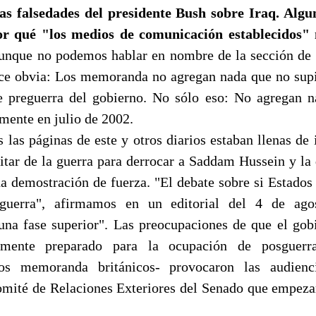
las falsedades del presidente Bush sobre Iraq. Alg
or qué "los medios de comunicación establecidos" 
nque no podemos hablar en nombre de la sección de n
ece obvia: Los memoranda no agregan nada que no sup
e preguerra del gobierno. No sólo eso: No agregan 
mente en julio de 2002.
 las páginas de este y otros diarios estaban llenas de
litar de la guerra para derrocar a Saddam Hussein y la
a demostración de fuerza. "El debate sobre si Estados
guerra", afirmamos en un editorial del 4 de ago
na fase superior". Las preocupaciones de que el go
amente preparado para la ocupación de posguerra
los memoranda británicos- provocaron las audienc
omité de Relaciones Exteriores del Senado que empezar