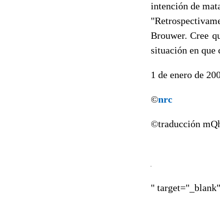
intención de mata
"Retrospectivam
Brouwer. Cree qu
situación en que
1 de enero de 20
©
nrc
©traducción mQ
" target="_blank