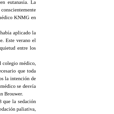
en eutanasia. La
n conscientemente
io médico KNMG en
había aplicado la
e. Este verano el
quietud entre los
l colegio médico,
ecesario que toda
s la intención de
n médico se desvía
gún Brouwer.
3 que la sedación
edación paliativa,