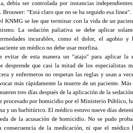
a, debía ser controlada por instancias independientes
 Brouwer: "Está claro que no se ha seguido esa línea".
del KNMG se lee que terminar con la vida de un pacien
mismo. La sedación paliativa se debe aplicar solame
ermedades incurables, como el dolor, el agobio y l
paciente un médico no debe usar morfina.
evitar de esta manera un "atajo" para aplicar la e
se desprende que casi la mitad de los especialistas
era y enfermeros no respetan las reglas y usan a vec
vocar más rápidamente la muerte de un paciente. Más 
mueren tres días después de la aplicación de la sedación
e procesado por homicidio por el Ministerio Público, h
na y un barbitúrico. El médico estuvo nueve días deten
reda de la acusación de homicidio. No se pudo proba
a consecuencia de la medicación, ni que el médico h