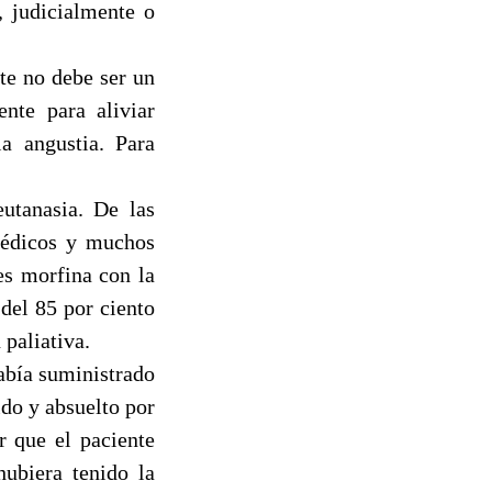
, judicialmente o
te no debe ser un
nte para aliviar
a angustia. Para
utanasia. De las
 médicos y muchos
es morfina con la
del 85 por ciento
 paliativa.
abía suministrado
ido y absuelto por
r que el paciente
ubiera tenido la