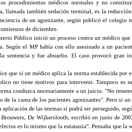
los procedimientos médicos normales y no constituy
va, llamada también sedación terminal, es la reducció
onciencia de un agonizante, según publicó el coleg
 comienzos de diciembre.
terio Público inició un proceso contra un médico que 
va. Según el MP había con ello asesinado a un pacient
la sentencia y fue absuelto. El caso provocó gran in
ce que si un médico aplica la norma establecida por e
blico no tiene motivos para intervenir. Tampoco es n
norma conduzca necesariamente a un juicio. "No tenemo
do de la cama de los pacientes agonizantes". Pero si u
la aplicación de las normas sí podrá ser perseguido, se
 Brouwers, De Wijkerslooth, escribió en junio de 200
efectos es lo mismo que la eutanasia". Pensaba que la s