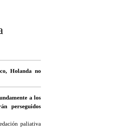
a
ico, Holanda no
undamente a los
rán perseguidos
edación paliativa