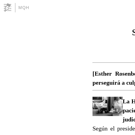
MQH
[Esther Rosenb
perseguirá a cul
La H
paci
judi
Según el preside