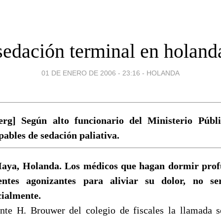
sedación terminal en holand
01 DE ENERO DE 2006 - 23:16
-
HOLANDA
erg] Según alto funcionario del Ministerio Públ
pables de sedación paliativa.
aya, Holanda. Los médicos que hagan dormir prof
entes agonizantes para aliviar su dolor, no se
cialmente.
nte H. Brouwer del colegio de fiscales la llamada s