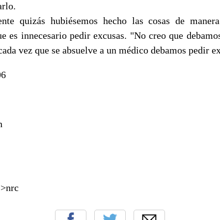
rlo.
ente quizás hubiésemos hecho las cosas de manera 
e es innecesario pedir excusas. "No creo que debamo
 cada vez que se absuelve a un médico debamos pedir e
06
h
">nrc