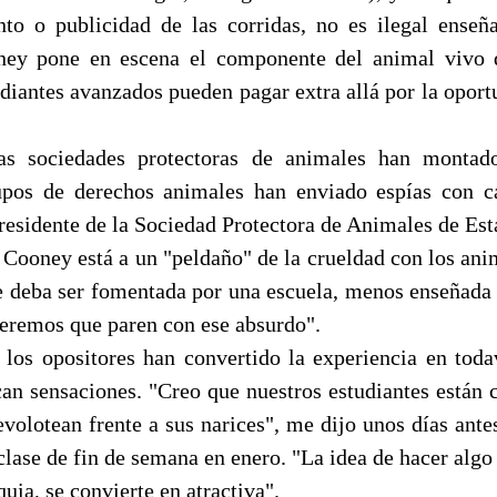
to o publicidad de las corridas, no es ilegal ense
oney pone en escena el componente del animal vivo d
diantes avanzados pueden pagar extra allá por la oport
as sociedades protectoras de animales han monta
rupos de derechos animales han enviado espías con c
residente de la Sociedad Protectora de Animales de Est
 Cooney está a un "peldaño" de la crueldad con los ani
e deba ser fomentada por una escuela, menos enseñada 
ueremos que paren con ese absurdo".
los opositores han convertido la experiencia en toda
can sensaciones. "Creo que nuestros estudiantes están 
volotean frente a sus narices", me dijo unos días ante
clase de fin de semana en enero. "La idea de hacer algo
ia, se convierte en atractiva".