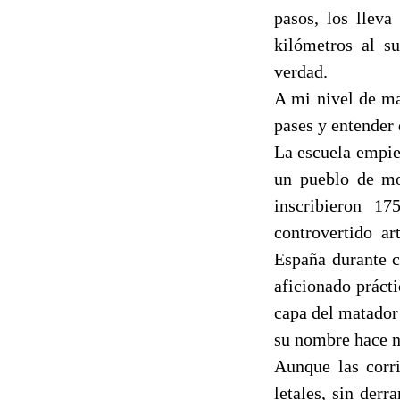
pasos, los lleva
kilómetros al su
verdad.
A mi nivel de ma
pases y entender 
La escuela empiez
un pueblo de mo
inscribieron 1
controvertido ar
España durante c
aficionado práct
capa del matador
su nombre hace n
Aunque las corri
letales, sin der