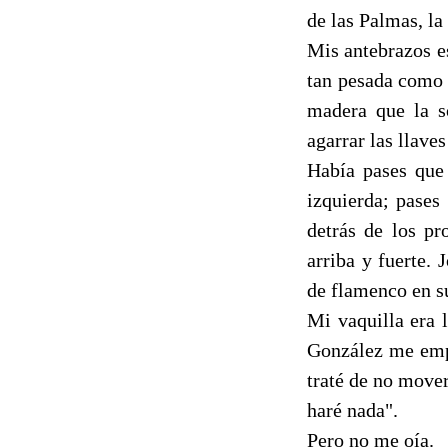
de las Palmas, la
Mis antebrazos es
tan pesada como u
madera que la s
agarrar las llave
Había pases que 
izquierda; pases
detrás de los pr
arriba y fuerte.
de flamenco en su
Mi vaquilla era 
González me empu
traté de no move
haré nada".
Pero no me oía.