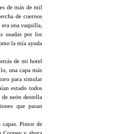
tes de más de mil
percha de cuernos
 era una vaquilla,
as usadas por los
 como la mía ayuda
etrás de mi hotel
llo, una capa más
toro para simular
bían estado todos
 de neón destella
iones que pasan
 capas. Pintor de
de Cooney y ahora