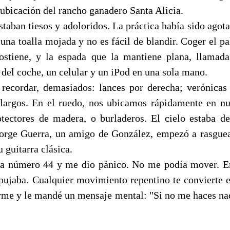
 ubicación del rancho ganadero Santa Alicia.
taban tiesos y adoloridos. La práctica había sido agot
na toalla mojada y no es fácil de blandir. Coger el pal
ostiene, y la espada que la mantiene plana, llamad
s del coche, un celular y un iPod en una sola mano.
recordar, demasiados: lances por derecha; verónicas
 largos. En el ruedo, nos ubicamos rápidamente en nu
otectores de madera, o burladeros. El cielo estaba de
 Jorge Guerra, un amigo de González, empezó a rasgue
 guitarra clásica.
la número 44 y me dio pánico. No me podía mover. E
jaba. Cualquier movimiento repentino te convierte e
rme y le mandé un mensaje mental: "Si no me haces na