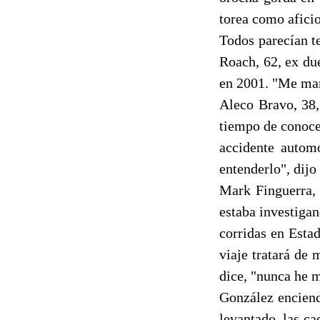
torea como afici
Todos parecían t
Roach, 62, ex du
en 2001. "Me man
Aleco Bravo, 38,
tiempo de conoce
accidente autom
entenderlo", dijo
Mark Finguerra,
estaba investigan
corridas en Esta
viaje tratará de 
dice, "nunca he 
González enciend
levantado, las ca