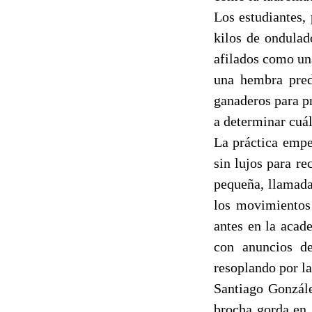
Los estudiantes,
kilos de ondulad
afilados como una
una hembra predi
ganaderos para pr
a determinar cuá
La práctica empe
sin lujos para r
pequeña, llamada
los movimientos 
antes en la acad
con anuncios d
resoplando por la
Santiago Gonzále
brocha gorda en 