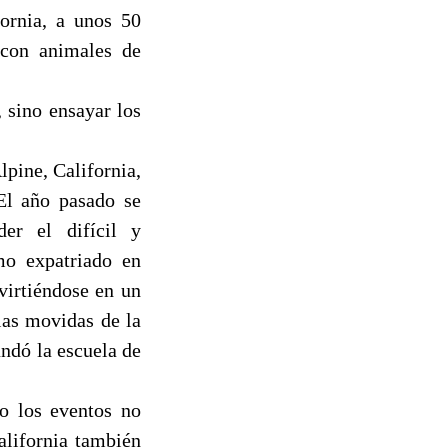
fornia, a unos 50
r con animales de
 sino ensayar los
lpine, California,
El año pasado se
er el difícil y
omo expatriado en
virtiéndose en un
las movidas de la
ndó la escuela de
to los eventos no
alifornia también