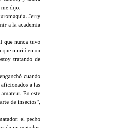
 me dijo.
auromaquia. Jerry
nir a la academia
al que nunca tuvo
o que murió en un
stoy tratando de
 enganchó cuando
 aficionados a las
 amateur. En este
arte de insectos",
matador: el pecho
lor de un matador.