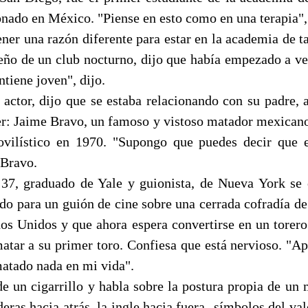
onado en México. "Piense en esto como en una terapia",
ener una razón diferente para estar en la academia de t
eño de un club nocturno, dijo que había empezado a ve
tiene joven", dijo.
 actor, dijo que se estaba relacionando con su padre, 
r: Jaime Bravo, un famoso y vistoso matador mexican
ovilístico en 1970. "Supongo que puedes decir que e
 Bravo.
 37, graduado de Yale y guionista, de Nueva York se
do para un guión de cine sobre una cerrada cofradía de
dos Unidos y que ahora espera convertirse en un torero
matar a su primer toro. Confiesa que está nervioso. "Ap
matado nada en mi vida".
e un cigarrillo y habla sobre la postura propia de un 
deras hacia atrás, la ingle hacia fuera -símbolos del va