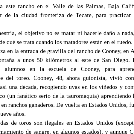
 a este rancho en el Valle de las Palmas, Baja Cali
r de la ciudad fronteriza de Tecate, para practica
estría, el objetivo no es matar ni hacerle daño a nada,
de qué se trata cuando los matadores están en el ruedo.
a en la entrada de gravilla del rancho de Cooney, en A
ntaña a unos 50 kilómetros al este de San Diego. 
75 alumnos en la escuela de Cooney, para aprend
te del toreo. Cooney, 48, ahora guionista, vivió c
asi una década, recogiendo uvas en los viñedos y con
ico (un fanático serio de la tauromaquia) aprendiendo 
 en ranchos ganaderos. De vuelta en Estados Unidos, fu
ueve años.
das de toros son ilegales en Estados Unidos (excep
ramamiento de sangre, en algunos estados), y aunque C