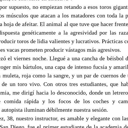
 por supuesto, no empiezan retando a esos toros gigan
os músculos que atacan a los matadores con toda la 
 hoja de afeitar. El animal al que tuve que hacer frente
spuesta genéticamente a la agresividad por las raz
oducir toros de lidia valientes y lucrativos. Prácticas
les vacas prometen producir vástagos más agresivos.
zó el viernes noche. Llegué a una cancha de béisbol d
ecoger mis bártulos, una capa de intenso fucsia y amari
 muleta, roja como la sangre, y un par de cuernos de 
de un toro vivo. Con otros tres estudiantes, que ha
emia, me dirigí hacia lo desconocido, donde un letrero
e comida rápida y los focos de los coches y cam
 autopista iluminan débilmente nuestra sesión.
z, 38, nuestro instructor, es amable y elegante con las
San Diego, fue el primer estudiante de la academia 