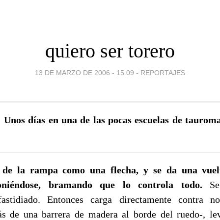
quiero ser torero
13 DE MARZO DE 2006 - 15:09
-
REPORTAJES
 Unos días en una de las pocas escuelas de taurom
 de la rampa como una flecha, y se da una vuel
oniéndose, bramando que lo controla todo.
Se 
astidiado. Entonces carga directamente contra n
ás de una barrera de madera al borde del ruedo-, le