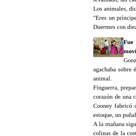
Los animales, dic
"Eres un príncip
Duermes con diez
Fue 
moví
Gonz
agachaba sobre él
animal.
Finguerra, prepa
corazón de una c
Cooney fabricó c
estoque, un puñal
A la mañana sigu
colinas de la cos