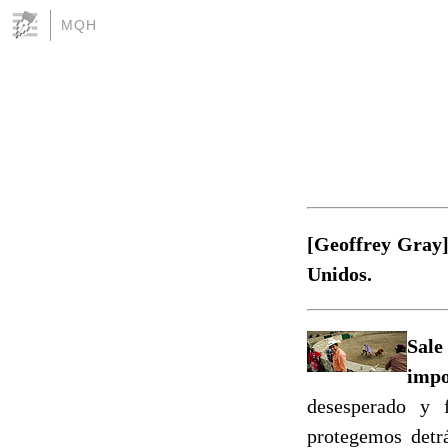
MQH
[Geoffrey Gray]
Unidos.
Sale
imp
desesperado y f
protegemos detr